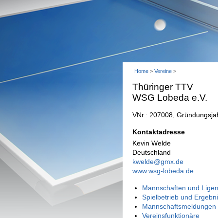
Home
>
Vereine
>
Thüringer TTV
WSG Lobeda e.V.
VNr.: 207008, Gründungsja
Kontaktadresse
Kevin Welde
Deutschland
kwelde@gmx.de
www.wsg-lobeda.de
Mannschaften und Ligen
Spielbetrieb und Ergebn
Mannschaftsmeldungen 
Vereinsfunktionäre