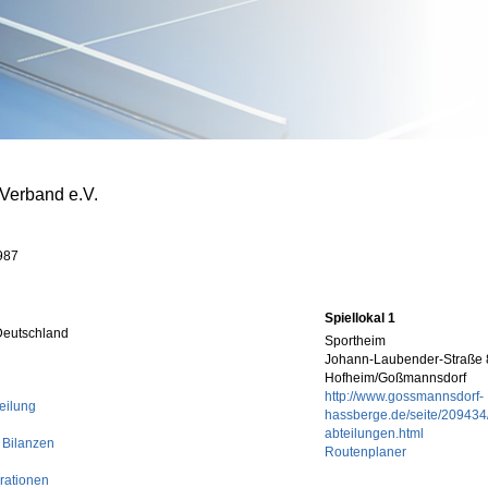
-Verband e.V.
987
Spiellokal 1
Deutschland
Sportheim
Johann-Laubender-Straße 
Hofheim/Goßmannsdorf
http://www.gossmannsdorf-
eilung
hassberge.de/seite/209434
abteilungen.html
 Bilanzen
Routenplaner
rationen