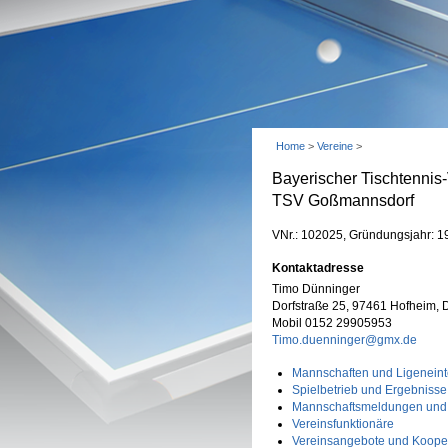
Home
>
Vereine
>
Bayerischer Tischtennis
TSV Goßmannsdorf
VNr.: 102025, Gründungsjahr: 1
Kontaktadresse
Timo Dünninger
Dorfstraße 25, 97461 Hofheim, 
Mobil 0152 29905953
Timo.duenninger@gmx.de
Mannschaften und Ligeneint
Spielbetrieb und Ergebnisse
Mannschaftsmeldungen und
Vereinsfunktionäre
Vereinsangebote und Koope