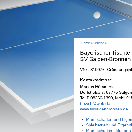
Home
>
Vereine
>
Bayerischer Tischte
SV Salgen-Bronnen 
VNr.: 310076, Gründungsja
Kontaktadresse
Markus Hämmerle
Dorfstraße 7, 87775 Salge
Tel P 08266/1390, Mobil 0
tt-svsb@web.de
www.svsalgenbronnen.de
Mannschaften und Ligen
Spielbetrieb und Ergebn
Mannschaftsmeldungen 