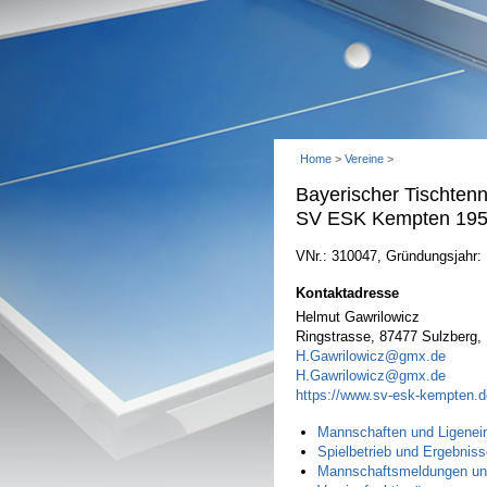
Home
>
Vereine
>
Bayerischer Tischtenn
SV ESK Kempten 1958
VNr.: 310047, Gründungsjahr:
Kontaktadresse
Helmut Gawrilowicz
Ringstrasse, 87477 Sulzberg,
H.Gawrilowicz@gmx.de
H.Gawrilowicz@gmx.de
https://www.sv-esk-kempten.d
Mannschaften und Ligenein
Spielbetrieb und Ergebniss
Mannschaftsmeldungen un