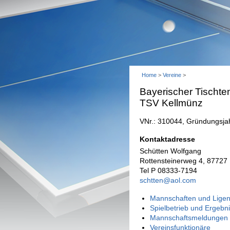
Home
>
Vereine
>
Bayerischer Tischte
TSV Kellmünz
VNr.: 310044, Gründungsja
Kontaktadresse
Schütten Wolfgang
Rottensteinerweg 4, 87727
Tel P 08333-7194
schtten@aol.com
Mannschaften und Ligen
Spielbetrieb und Ergebn
Mannschaftsmeldungen 
Vereinsfunktionäre