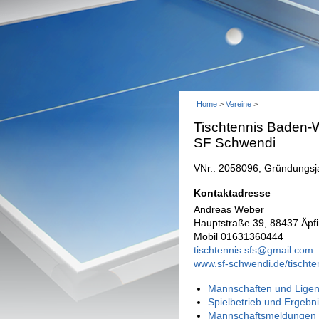
Home
>
Vereine
>
Tischtennis Baden-W
SF Schwendi
VNr.: 2058096, Gründungsja
Kontaktadresse
Andreas Weber
Hauptstraße 39, 88437 Äpf
Mobil 01631360444
tischtennis.sfs@gmail.com
www.sf-schwendi.de/tischte
Mannschaften und Ligen
Spielbetrieb und Ergebn
Mannschaftsmeldungen 