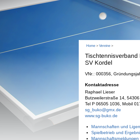
Home
>
Vereine
>
Tischtennisverband
SV Kordel
VNr.: 000356, Gründungsja
Kontaktadresse
Raphael Lieser
Butzweilerstraße 14, 54306
Tel P 06505 1036, Mobil 0
sg_buko@gmx.de
www.sg-buko.de
Mannschaften und Ligen
Spielbetrieb und Ergebn
Mannschaftsmeldungen 