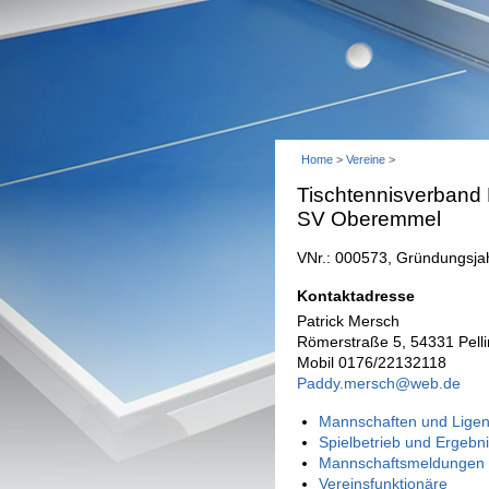
Home
>
Vereine
>
Tischtennisverband
SV Oberemmel
VNr.: 000573, Gründungsja
Kontaktadresse
Patrick Mersch
Römerstraße 5, 54331 Pell
Mobil 0176/22132118
Paddy.mersch@web.de
Mannschaften und Ligen
Spielbetrieb und Ergebn
Mannschaftsmeldungen 
Vereinsfunktionäre