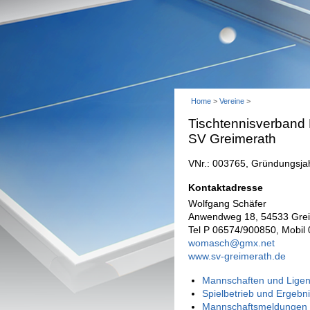
Home
>
Vereine
>
Tischtennisverband
SV Greimerath
VNr.: 003765, Gründungsja
Kontaktadresse
Wolfgang Schäfer
Anwendweg 18, 54533 Grei
Tel P 06574/900850, Mobil
womasch@gmx.net
www.sv-greimerath.de
Mannschaften und Ligen
Spielbetrieb und Ergebn
Mannschaftsmeldungen 