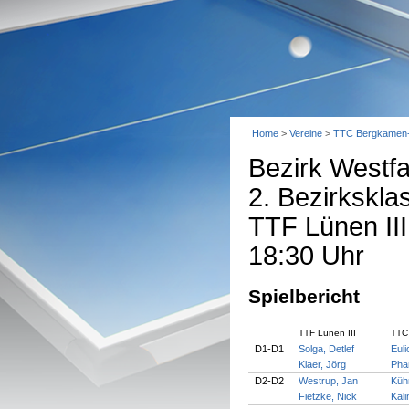
Home
>
Vereine
>
TTC Bergkamen
Bezirk Westfa
2. Bezirkskl
TTF Lünen II
18:30 Uhr
Spielbericht
TTF Lünen III
TTC
D1-D1
Solga, Detlef
Euli
Klaer, Jörg
Pha
D2-D2
Westrup, Jan
Küh
Fietzke, Nick
Kali