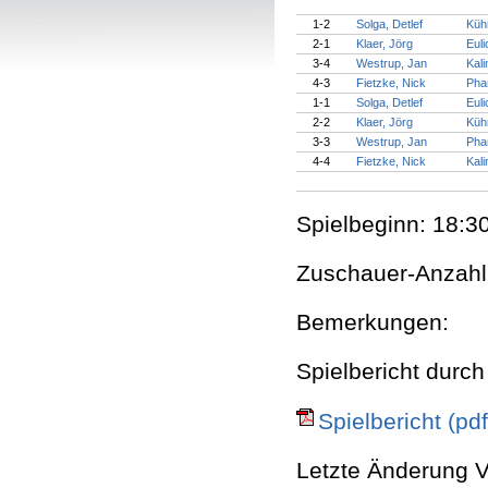
1-2
Solga, Detlef
Küh
2-1
Klaer, Jörg
Euli
3-4
Westrup, Jan
Kali
4-3
Fietzke, Nick
Pha
1-1
Solga, Detlef
Euli
2-2
Klaer, Jörg
Küh
3-3
Westrup, Jan
Pha
4-4
Fietzke, Nick
Kali
Spielbeginn: 18:30
Zuschauer-Anzahl
Bemerkungen:
Spielbericht durch
Spielbericht (pdf
Letzte Änderung V