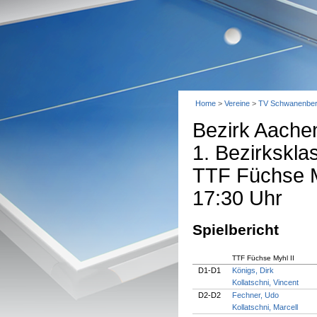
Home
>
Vereine
>
TV Schwanenbe
Bezirk Aache
1. Bezirkskl
TTF Füchse M
17:30 Uhr
Spielbericht
TTF Füchse Myhl II
D1-D1
Königs, Dirk
Kollatschni, Vincent
D2-D2
Fechner, Udo
Kollatschni, Marcell