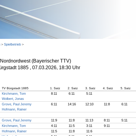
g
>
Spielbetrieb
>
Nordnordwest (Bayerischer TTV)
rgstadt 1885 , 07.03.2026, 18:30 Uhr
TV Bürgstadt 1885
1. Satz
2. Satz
3. Satz
4. Satz
5. Satz
Kirchmann, Tom
8:11
6:11
5:11
Wolbert, Jonas
Grove, Paul Jeremy
6:11
14:16
12:10
11:8
6:11
Hofmann, Rainer
Grove, Paul Jeremy
11:9
11:8
11:13
8:11
5:11
Kirchmann, Tom
4:11
11:5
3:11
9:11
Hofmann, Rainer
11:5
11:8
11:6