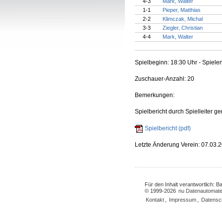
4-3
Mark, Walter
1-1
Pieper, Matthias
2-2
Klimczak, Michal
3-3
Ziegler, Christian
4-4
Mark, Walter
Spielbeginn: 18:30 Uhr - Spiele
Zuschauer-Anzahl: 20
Bemerkungen:
Spielbericht durch Spielleiter g
Spielbericht (pdf)
Letzte Änderung Verein: 07.03.
Für den Inhalt verantwortlich: 
© 1999-2026
nu Datenautomate
Kontakt
,
Impressum
,
Datensc