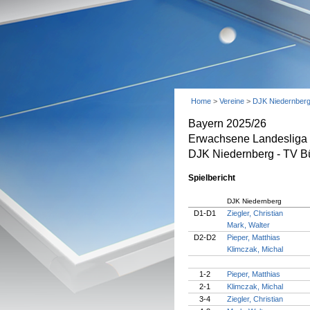
Home
>
Vereine
>
DJK Niedernber
Bayern 2025/26
Erwachsene Landesliga 
DJK Niedernberg - TV Bü
Spielbericht
DJK Niedernberg
D1-D1
Ziegler, Christian
Mark, Walter
D2-D2
Pieper, Matthias
Klimczak, Michal
1-2
Pieper, Matthias
2-1
Klimczak, Michal
3-4
Ziegler, Christian