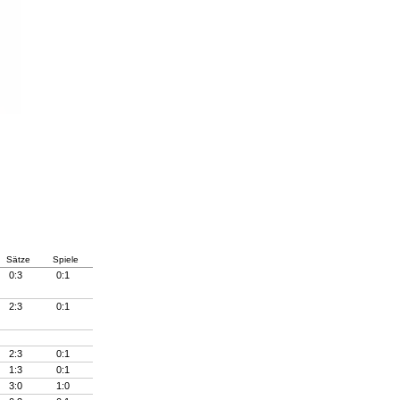
Sätze
Spiele
0:3
0:1
2:3
0:1
2:3
0:1
1:3
0:1
3:0
1:0