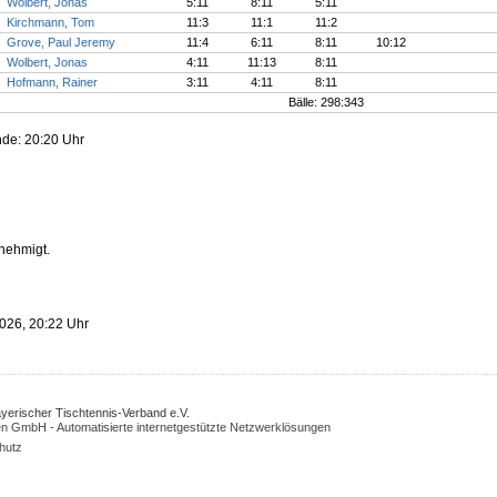
Wolbert, Jonas
5:11
8:11
5:11
Kirchmann, Tom
11:3
11:1
11:2
Grove, Paul Jeremy
11:4
6:11
8:11
10:12
Wolbert, Jonas
4:11
11:13
8:11
Hofmann, Rainer
3:11
4:11
8:11
Bälle: 298:343
nde: 20:20 Uhr
enehmigt.
2026, 20:22 Uhr
Bayerischer Tischtennis-Verband e.V.
n GmbH - Automatisierte internetgestützte Netzwerklösungen
hutz