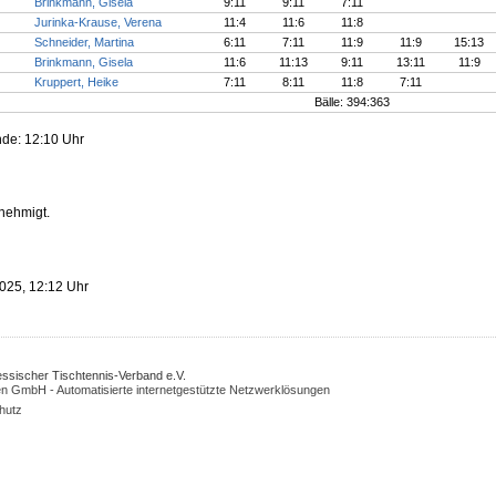
Brinkmann, Gisela
9:11
9:11
7:11
Jurinka-Krause, Verena
11:4
11:6
11:8
Schneider, Martina
6:11
7:11
11:9
11:9
15:13
Brinkmann, Gisela
11:6
11:13
9:11
13:11
11:9
Kruppert, Heike
7:11
8:11
11:8
7:11
Bälle: 394:363
nde: 12:10 Uhr
enehmigt.
2025, 12:12 Uhr
Hessischer Tischtennis-Verband e.V.
n GmbH - Automatisierte internetgestützte Netzwerklösungen
hutz