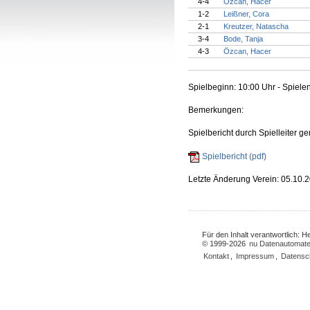
4-4
Özcan, Hacer
1-2
Leißner, Cora
2-1
Kreutzer, Natascha
3-4
Bode, Tanja
4-3
Özcan, Hacer
Spielbeginn: 10:00 Uhr - Spiele
Bemerkungen:
Spielbericht durch Spielleiter g
Spielbericht (pdf)
Letzte Änderung Verein: 05.10.
Für den Inhalt verantwortlich: 
© 1999-2026
nu Datenautomate
Kontakt
,
Impressum
,
Datensc