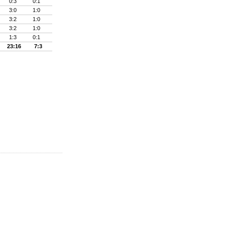
0:3
0:1
3:0
1:0
3:2
1:0
3:2
1:0
1:3
0:1
23:16
7:3