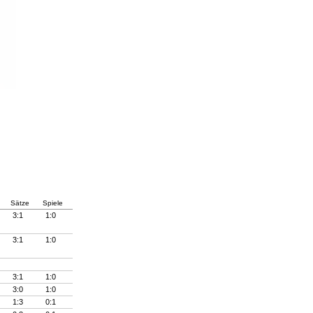
Sätze
Spiele
3:1
1:0
3:1
1:0
3:1
1:0
3:0
1:0
1:3
0:1