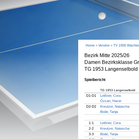
Home
>
Vereine
>
TV 1906 Wächte
Bezirk Mitte 2025/26
Damen Bezirksklasse Gr
TG 1953 Langenselbold -
Spielbericht
TG 1953 Langenselbold
D1-D1
Leißner, Cora
Özcan, Hacer
D2-D2
Kreutzer, Natascha
Bode, Tanja
1-1
Leißner, Cora
2-2
Kreutzer, Natascha
3-3
Bode, Tanja