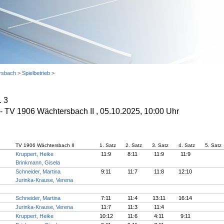
rsbach
>
Spielbetrieb
>
. 3
 TV 1906 Wächtersbach II , 05.10.2025, 10:00 Uhr
TV 1906 Wächtersbach II
1. Satz
2. Satz
3. Satz
4. Satz
5. Satz
Kruppert, Heike
11:9
8:11
11:9
11:9
Brinkmann, Gisela
Schneider, Martina
9:11
11:7
11:8
12:10
Jurinka-Krause, Verena
Schneider, Martina
7:11
11:4
13:11
16:14
Jurinka-Krause, Verena
11:7
11:3
11:4
Kruppert, Heike
10:12
11:6
4:11
9:11