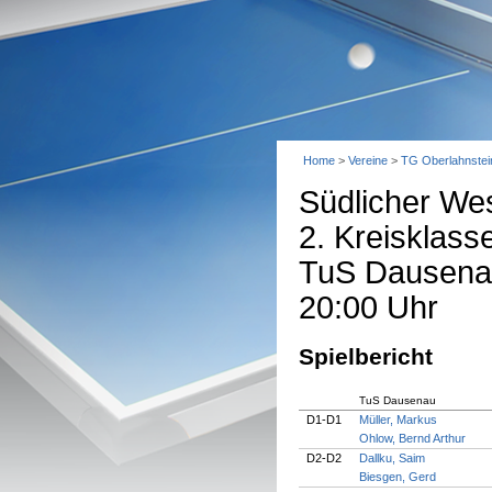
Home
>
Vereine
>
TG Oberlahnstei
Südlicher We
2. Kreisklas
TuS Dausenau
20:00 Uhr
Spielbericht
TuS Dausenau
D1-D1
Müller, Markus
Ohlow, Bernd Arthur
D2-D2
Dallku, Saim
Biesgen, Gerd