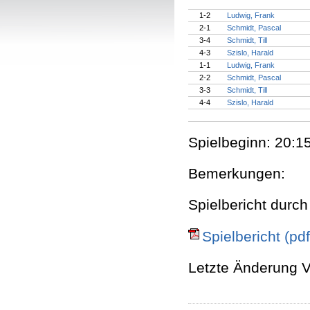
1-2
Ludwig, Frank
2-1
Schmidt, Pascal
3-4
Schmidt, Till
4-3
Szislo, Harald
1-1
Ludwig, Frank
2-2
Schmidt, Pascal
3-3
Schmidt, Till
4-4
Szislo, Harald
Spielbeginn: 20:15
Bemerkungen:
Spielbericht durch
Spielbericht (pdf
Letzte Änderung V