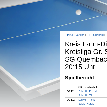
Home
>
Vereine
>
TTC Cleeberg
>
Kreis Lahn-Di
Kreisliga Gr.
SG Quembach 
20:15 Uhr
Spielbericht
SG Quembach II
D1-D1
Schmidt, Pascal
Schmidt, Till
D2-D2
Ludwig, Frank
Szislo, Harald