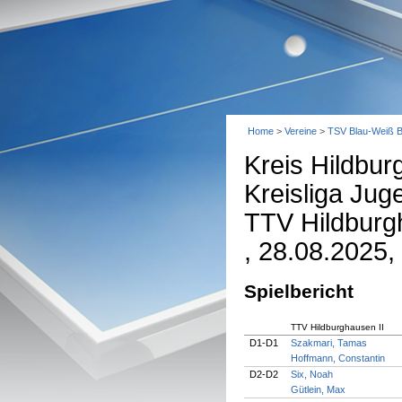
Home
>
Vereine
>
TSV Blau-Weiß B
Kreis Hildbu
Kreisliga Jug
TTV Hildburg
, 28.08.2025,
Spielbericht
TTV Hildburghausen II
D1-D1
Szakmari, Tamas
Hoffmann, Constantin
D2-D2
Six, Noah
Gütlein, Max