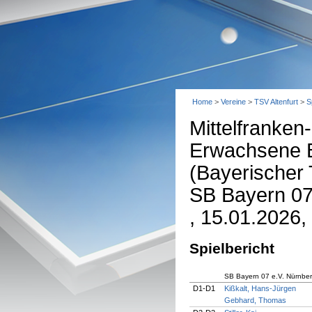
Home
>
Vereine
>
TSV Altenfurt
>
S
Mittelfranken
Erwachsene B
(Bayerischer 
SB Bayern 07 
, 15.01.2026,
Spielbericht
SB Bayern 07 e.V. Nürnber
D1-D1
Kißkalt, Hans-Jürgen
Gebhard, Thomas