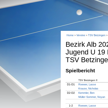
Home
>
Vereine
>
TSV Betzingen
Bezirk Alb 20
Jugend U 19 
TSV Betzingen
Spielbericht
TSV Betzingen II
D1-D1
Roewer, Lasse
Krause, Nicholas
D2-D2
Kemmler, Ben
Müller-Sommer, Noyan
1-2
Roewer, Lasse