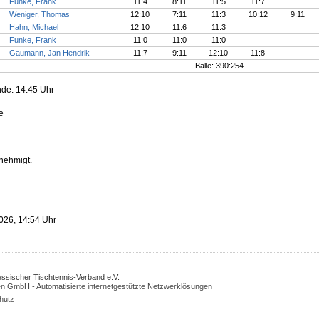
Funke, Frank
11:4
8:11
11:5
11:7
Weniger, Thomas
12:10
7:11
11:3
10:12
9:11
Hahn, Michael
12:10
11:6
11:3
Funke, Frank
11:0
11:0
11:0
Gaumann, Jan Hendrik
11:7
9:11
12:10
11:8
Bälle: 390:254
nde: 14:45 Uhr
e
enehmigt.
026, 14:54 Uhr
Hessischer Tischtennis-Verband e.V.
n GmbH - Automatisierte internetgestützte Netzwerklösungen
hutz