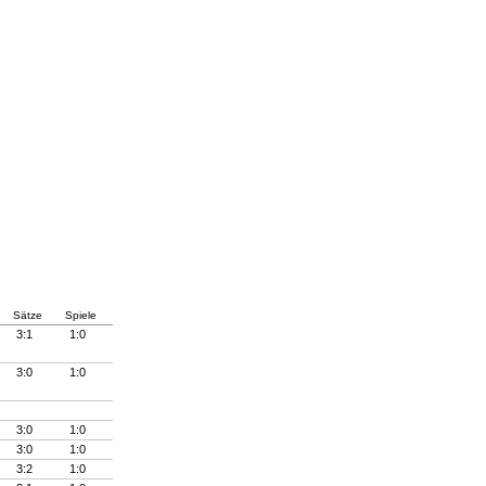
Sätze
Spiele
3:1
1:0
3:0
1:0
3:0
1:0
3:0
1:0
3:2
1:0