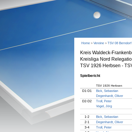
Home
>
Vereine
>
TSV 08 Berndorf
Kreis Waldeck-Frankenb
Kreisliga Nord Relegati
TSV 1926 Herbsen - TSV 
Spielbericht
TSV 1926 Herbsen
D1-D1
Bick, Sebastian
Degenhardt, Oliver
D2-D2
Troll, Peter
Vogel, Jörg
1-2
Bick, Sebastian
2-1
Degenhardt, Oliver
3-4
Troll, Peter