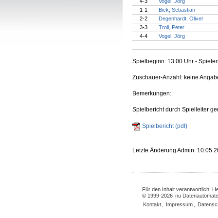
4-3
Vogel, Jörg
1-1
Bick, Sebastian
2-2
Degenhardt, Oliver
3-3
Troll, Peter
4-4
Vogel, Jörg
Spielbeginn: 13:00 Uhr - Spiele
Zuschauer-Anzahl: keine Angab
Bemerkungen:
Spielbericht durch Spielleiter g
Spielbericht (pdf)
Letzte Änderung Admin: 10.05.2
Für den Inhalt verantwortlich: 
© 1999-2026
nu Datenautomate
Kontakt
,
Impressum
,
Datensc