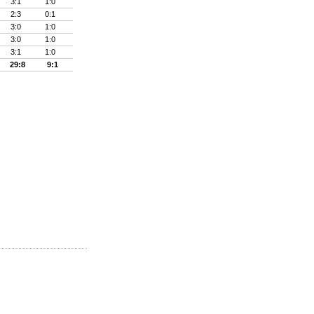
3:1
1:0
2:3
0:1
3:0
1:0
3:0
1:0
3:1
1:0
29:8
9:1