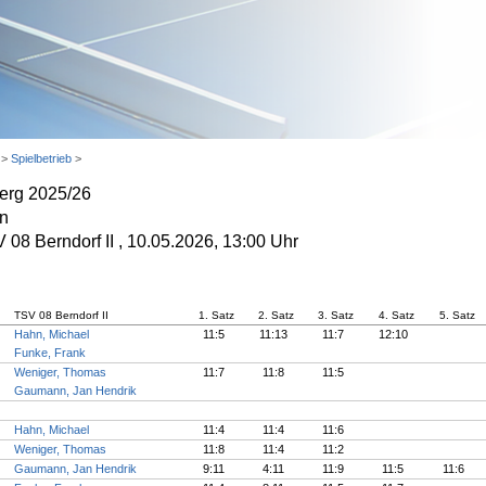
>
Spielbetrieb
>
erg 2025/26
on
08 Berndorf II , 10.05.2026, 13:00 Uhr
TSV 08 Berndorf II
1. Satz
2. Satz
3. Satz
4. Satz
5. Satz
Hahn, Michael
11:5
11:13
11:7
12:10
Funke, Frank
Weniger, Thomas
11:7
11:8
11:5
Gaumann, Jan Hendrik
Hahn, Michael
11:4
11:4
11:6
Weniger, Thomas
11:8
11:4
11:2
Gaumann, Jan Hendrik
9:11
4:11
11:9
11:5
11:6