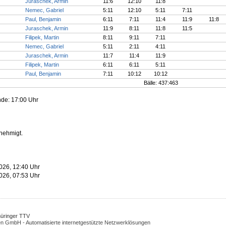
Juraschek, Armin
11:6
12:10
11:8
Nemec, Gabriel
5:11
12:10
5:11
7:11
Paul, Benjamin
6:11
7:11
11:4
11:9
11:8
Juraschek, Armin
11:9
8:11
11:8
11:5
Filipek, Martin
8:11
9:11
7:11
Nemec, Gabriel
5:11
2:11
4:11
Juraschek, Armin
11:7
11:4
11:9
Filipek, Martin
6:11
6:11
5:11
Paul, Benjamin
7:11
10:12
10:12
Bälle: 437:463
nde: 17:00 Uhr
enehmigt.
026, 12:40 Uhr
026, 07:53 Uhr
Thüringer TTV
n GmbH - Automatisierte internetgestützte Netzwerklösungen