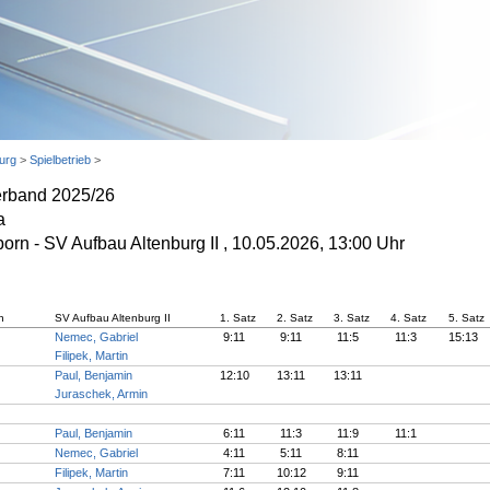
urg
>
Spielbetrieb
>
erband 2025/26
a
n - SV Aufbau Altenburg II , 10.05.2026, 13:00 Uhr
n
SV Aufbau Altenburg II
1. Satz
2. Satz
3. Satz
4. Satz
5. Satz
Nemec, Gabriel
9:11
9:11
11:5
11:3
15:13
Filipek, Martin
Paul, Benjamin
12:10
13:11
13:11
Juraschek, Armin
Paul, Benjamin
6:11
11:3
11:9
11:1
Nemec, Gabriel
4:11
5:11
8:11
Filipek, Martin
7:11
10:12
9:11