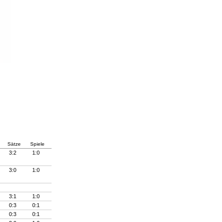
Sätze
Spiele
3:2
1:0
3:0
1:0
3:1
1:0
0:3
0:1
0:3
0:1