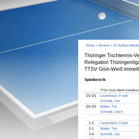
Home
>
Vereine
>
SV Aufbau Altenb
Thüringer Tischtennis-V
Relegation Thüringenlig
TTSV Grün-Weiß Immelbor
Spielbericht
TTSV Grün-Weiß Immelbor
D1-D1
Lauterbach, Frank
Schmidt, Jan
D2-D2
Walter, Tim
Schmidt, Ulrich
1-2
Lauterbach, Frank
2-1
Walter, Tim
3-4
Schmidt, Jan