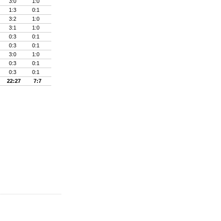
3:0
1:0
1:3
0:1
3:2
1:0
3:1
1:0
0:3
0:1
0:3
0:1
3:0
1:0
0:3
0:1
0:3
0:1
22:27
7:7