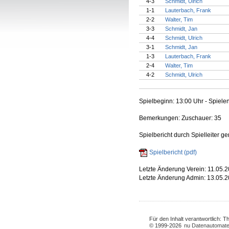
4-3
Schmidt, Ulrich
1-1
Lauterbach, Frank
2-2
Walter, Tim
3-3
Schmidt, Jan
4-4
Schmidt, Ulrich
3-1
Schmidt, Jan
1-3
Lauterbach, Frank
2-4
Walter, Tim
4-2
Schmidt, Ulrich
Spielbeginn: 13:00 Uhr - Spiele
Bemerkungen: Zuschauer: 35
Spielbericht durch Spielleiter g
Spielbericht (pdf)
Letzte Änderung Verein: 11.05.2
Letzte Änderung Admin: 13.05.2
Für den Inhalt verantwortlich: 
© 1999-2026
nu Datenautomate