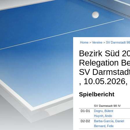
Home
>
Vereine
>
SV Darmstadt 98
Bezirk Süd 2
Relegation Be
SV Darmstadt 
, 10.05.2026,
Spielbericht
SV Darmstadt 98 IV
D1-D1
Dogru, Bülent
Huynh, Ando
D2-D2
Barba-García, Daniel
Bernard, Felix