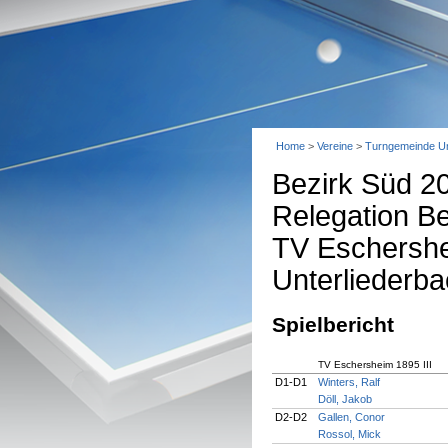
Home
>
Vereine
>
Turngemeinde Un
Bezirk Süd 2
Relegation Be
TV Eschershe
Unterliederba
Spielbericht
TV Eschersheim 1895 III
D1-D1
Winters, Ralf
Döll, Jakob
D2-D2
Gallen, Conor
Rossol, Mick