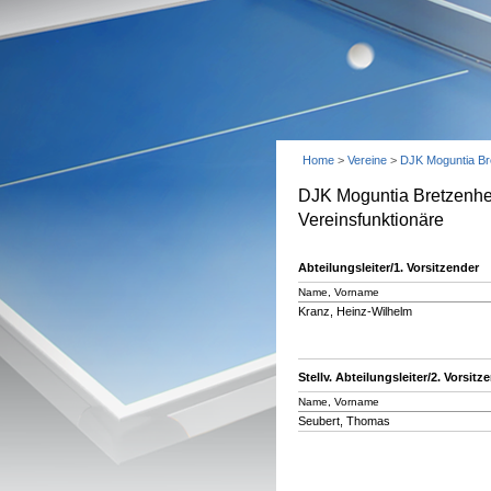
Home
>
Vereine
>
DJK Moguntia Br
DJK Moguntia Bretzenh
Vereinsfunktionäre
Abteilungsleiter/1. Vorsitzender
Name, Vorname
Kranz, Heinz-Wilhelm
Stellv. Abteilungsleiter/2. Vorsitz
Name, Vorname
Seubert, Thomas