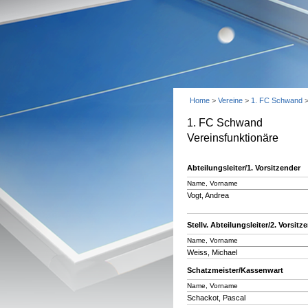
Home
>
Vereine
>
1. FC Schwand
1. FC Schwand
Vereinsfunktionäre
Abteilungsleiter/1. Vorsitzender
Name, Vorname
Vogt, Andrea
Stellv. Abteilungsleiter/2. Vorsitz
Name, Vorname
Weiss, Michael
Schatzmeister/Kassenwart
Name, Vorname
Schackot, Pascal