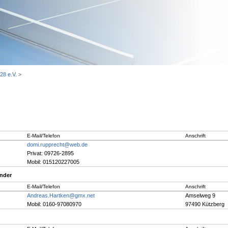
28 e.V.
>
E-Mail/Telefon
Anschrift
domi.rupprecht@web.de
Privat: 09726-2895
Mobil: 015120227005
ender
E-Mail/Telefon
Anschrift
Andreas.Hartken@gmx.net
Amselweg 9
Mobil: 0160-97080970
97490 Kützberg