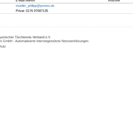
E-Mail/Telefon
Anschrift
mueller_philipp@posteo.de
Privat: 0176 97687135
Bayerischer Tischtennis-Verband e.V.
n GmbH - Automatisierte internetgestützte Netzwerklösungen
hutz