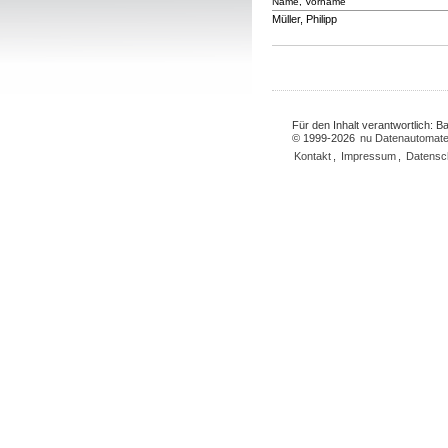
Name, Vorname
Müller, Philipp
Für den Inhalt verantwortlich: 
© 1999-2026
nu Datenautomate
Kontakt
,
Impressum
,
Datensc