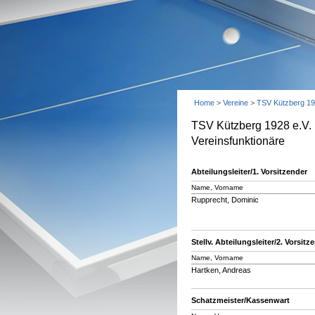
Home
>
Vereine
>
TSV Kützberg 19
TSV Kützberg 1928 e.V.
Vereinsfunktionäre
Abteilungsleiter/1. Vorsitzender
Name, Vorname
Rupprecht, Dominic
Stellv. Abteilungsleiter/2. Vorsitz
Name, Vorname
Hartken, Andreas
Schatzmeister/Kassenwart