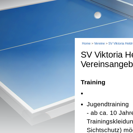
Home
>
Vereine
>
SV Viktoria Held
SV Viktoria 
Vereinsangeb
Training
Jugendtraining
- ab ca. 10 Jahr
Trainingskleidun
Sichtschutz) mö