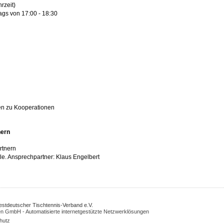
rzeit)
ags von 17:00 - 18:30
en zu Kooperationen
nern
rtnern
le. Ansprechpartner: Klaus Engelbert
Westdeutscher Tischtennis-Verband e.V.
n GmbH - Automatisierte internetgestützte Netzwerklösungen
hutz