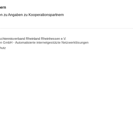
nern
n zu Angaben zu Kooperationspartnern
Tischtennisverband Rheinland Rheinhessen e.V.
n GmbH - Automatisierte internetgestützte Netzwerklösungen
hutz