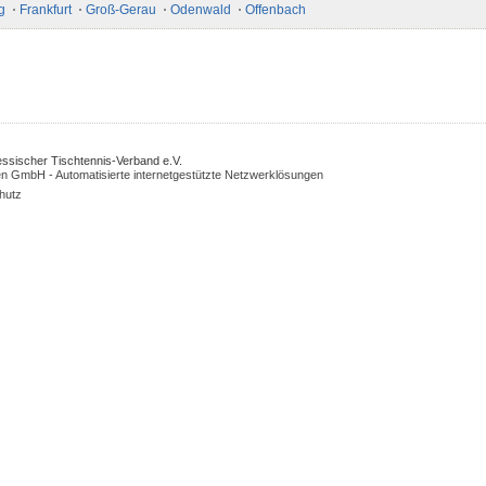
g
Frankfurt
Groß-Gerau
Odenwald
Offenbach
Hessischer Tischtennis-Verband e.V.
n GmbH - Automatisierte internetgestützte Netzwerklösungen
hutz