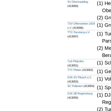
SV Obertraubling
(1) H
(413050)
Obe
(2) G
TSV Offenstetten 1929
(1) Gr
e.V.
(413096)
TTC Parsberg e.V.
(1) Tu
(413097)
Par
(2) M
Ber
TuS Pfakofen
(1) Sc
(413051)
TTC Pfatter
(413052)
(1) Ge
DJK-SV Pilsach e.V.
(1) Vo
(413053)
SC Pollanten
(413054)
(1) Sp
DJK SB Regensburg
(1) DJ
(413055)
Reg
(2) Tu