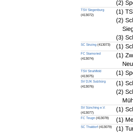
(2) S
TSV Siegenburg
(1) TS
(413072)
(2) Sc
Sie
(3) Sc
SC Sinzing
(413073)
(1) Sc
FC Stamsried
(1) Zw
(413074)
Neu
TSV Strahlfeld
(1) Sp
(413075)
SV DJK Sulzbürg
(1) Sc
(413076)
(2) Sc
Müh
SV Sünching e.V.
(1) Sc
(413077)
FC Teugn
(413078)
(1) M
SC Thaldorf
(413079)
(1) Tu