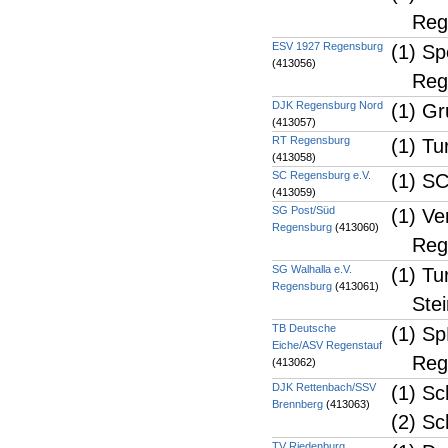
Reg
ESV 1927 Regensburg
(1) S
(413056)
Reg
DJK Regensburg Nord
(1) G
(413057)
RT Regensburg
(1) T
(413058)
SC Regensburg e.V.
(1) SC
(413059)
SG Post/Süd
(1) Ve
Regensburg
(413060)
Reg
SG Walhalla e.V.
(1) Tu
Regensburg
(413061)
Ste
TB Deutsche
(1) Sp
Eiche/ASV Regenstauf
Reg
(413062)
DJK Rettenbach/SSV
(1) Sc
Brennberg
(413063)
(2) Sc
TV Riedenburg