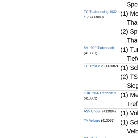
Spo
FC Thalmassing 1932
(1) Me
e.V.
(413080)
Tha
(2) Sp
Tha
SV 1920 Tiefenbach
(1) Tu
(413081)
Tie
FC Train e.V.
(413082)
(1) Sc
(2) TS
Sie
DJK 1964 Treffelstein
(1) Me
(413083)
Tref
ASV Undorf
(413084)
(1) Vo
TV Velburg
(413085)
(1) Sc
Vel