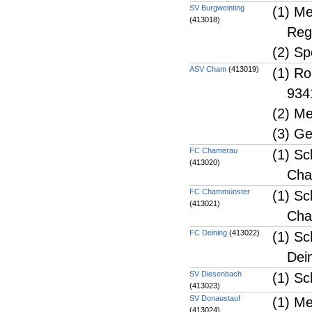
SV Burgweinting
(1) Me
(413018)
Reg
(2) Sp
ASV Cham
(413019)
(1) R
934
(2) M
(3) Ge
FC Chamerau
(1) Sc
(413020)
Cha
FC Chammünster
(1) Sc
(413021)
Ch
FC Deining
(413022)
(1) Sc
Dei
SV Diesenbach
(1) Sc
(413023)
SV Donaustauf
(1) M
(413024)