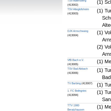
TSV Adlersberg
(1) Sc
(413002)
TSV Alteglofsheim
(1) Tu
(413003)
Schu
Alt
DJK Arnschwang
(1) Vo
(413004)
Arn
(2) V
Arn
VfB Bach e.V.
(1) M
(413005)
TSV Bad Abbach
(1) Tu
(413006)
Bad
TV Barbing
(413007)
(1) Tu
1. FC Beilngries
(1) Tu
(413094)
San
TTV 1980
(1) M
Beratzhausen