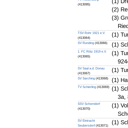
(1) Dr
(413095)
(2) Re
(3) Gr
Rie
TSV Rohr 1921 e.V.
(1) Tu
(413064)
SV Runding
(413066)
(1) Sc
1. FC Rötz 1919 e.V.
(1) Tu
(413065)
924
SV Saal a.d. Donau
(1) Tu
(413067)
SV Sarching
(413068)
(1) Ha
TV Schierling
(413069)
(1) Sc
3a,
SSV Schorndorf
(1) Vo
(413070)
Sch
SV Eintracht
(1) Sc
Seubersdorf
(413071)