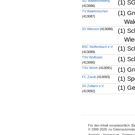
SG Waldetzenberg
(1) SG
(413086)
TV Waldmünchen
(1) Gr
(413087)
Wal
SV Wiesent
(413088)
(1) Sc
Wie
BSC Woffenbach e.V.
(1) Sc
(413089)
TSV Wolfstein
(1) Sc
(413090)
TSV Wörth
(413091)
(1) Gr
FC Zandt
(413093)
(1) Sp
SV Zeitlarn e.V.
(1) Ge
(413092)
Für den Inhalt verantwortlich: 
© 1999-2026
nu Datenautomate
Kontakt
,
Impressum
,
Datensc