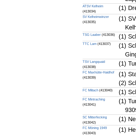
ATSV Kelheim
(1) Dr
(413034)
SV Kelheimwinzer
(1) S
(413035)
Kel
TSG Laaber
(413036)
(1) Sc
TTC Lam
(413037)
(1) Sc
Gin
TSV Langquaid
(1) Tu
(413038)
FC Maxhütte-Haidhof
(1) St
(413039)
(2) Sc
FC Miltach
(413040)
(1) Sc
FC Mintraching
(1) Tu
(413041)
930
SC Mitterfecking
(1) Ne
(413042)
FC Möning 1949
(1) He
(413043)