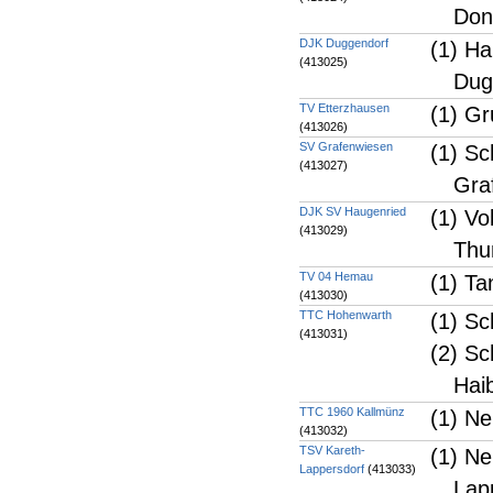
Don
DJK Duggendorf
(1) Ha
(413025)
Dug
TV Etterzhausen
(1) Gr
(413026)
SV Grafenwiesen
(1) Sc
(413027)
Gra
DJK SV Haugenried
(1) Vo
(413029)
Thu
TV 04 Hemau
(1) Ta
(413030)
TTC Hohenwarth
(1) Sc
(413031)
(2) Sc
Hai
TTC 1960 Kallmünz
(1) Ne
(413032)
TSV Kareth-
(1) N
Lappersdorf
(413033)
Lap