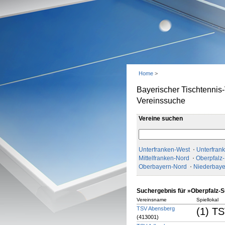
Home
>
Bayerischer Tischtennis
Vereinssuche
Vereine suchen
Unterfranken-West
Unterfran
Mittelfranken-Nord
Oberpfalz
Oberbayern-Nord
Niederbaye
Suchergebnis für »Oberpfalz-
Vereinsname
Spiellokal
TSV Abensberg
(1) TS
(413001)