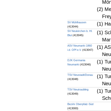
Mön
(2) Me
Fre
SV Mühlhausen
(1) Ha
(413044)
SV Neukirchen b. Hl.
(1) Sc
Blut
(413045)
Mar
ASV Neumarkt 1860
(1) A
i.d. OPf e.V.
(413047)
Neu
DJK Germania
(1) Tu
Neumarkt
(413046)
Neu
TSV Neustadt/Donau
(1) Tu
(413048)
Neu
TSV Neutraubling
(1) Tu
(413049)
Sch
Bezirk Oberpfalz-Süd
(413000)