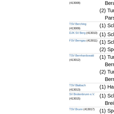
Ber
(413008)
(2) Tu
Par
TSV Berching
(1) Sc
(413009)
DJK SV Berg
(413010)
(1) Sc
FSV Berngau
(413011)
(1) Sc
(2) S
TSV Bernhardswald
(1) Tu
(413012)
Ber
(2) Tu
Ber
TSV Blaibach
(1) Ha
(413013)
SV Breitenbrunn e.V.
(1) Sc
(413015)
Bre
TSV Brunn
(413017)
(1) S