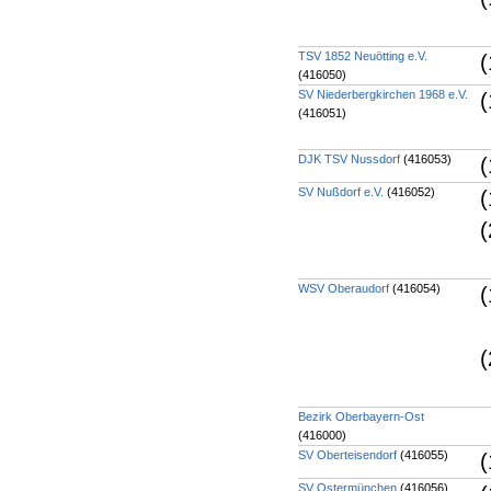
TSV 1852 Neuötting e.V.
(
(416050)
SV Niederbergkirchen 1968 e.V.
(
(416051)
DJK TSV Nussdorf
(416053)
(
SV Nußdorf e.V.
(416052)
(
(
WSV Oberaudorf
(416054)
(
(
Bezirk Oberbayern-Ost
(416000)
SV Oberteisendorf
(416055)
(
SV Ostermünchen
(416056)