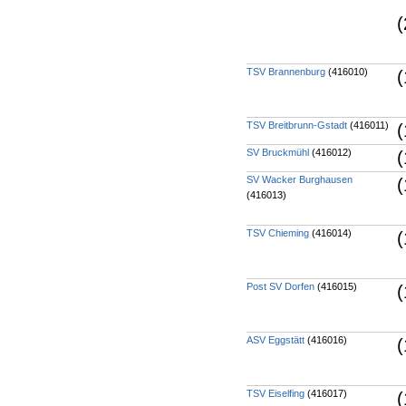
(
TSV Brannenburg
(416010)
(
TSV Breitbrunn-Gstadt
(416011)
(
SV Bruckmühl
(416012)
(
SV Wacker Burghausen
(
(416013)
TSV Chieming
(416014)
(
Post SV Dorfen
(416015)
(
ASV Eggstätt
(416016)
(
TSV Eiselfing
(416017)
(