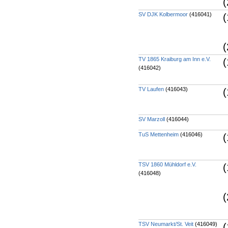
(
SV DJK Kolbermoor
(416041)
(
(
TV 1865 Kraiburg am Inn e.V.
(
(416042)
TV Laufen
(416043)
(
SV Marzoll
(416044)
TuS Mettenheim
(416046)
(
TSV 1860 Mühldorf e.V.
(
(416048)
(
TSV Neumarkt/St. Veit
(416049)
(