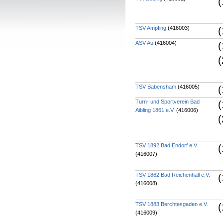
(
TSV Ampfing
(416003)
(
ASV Au
(416004)
(
(
TSV Babensham
(416005)
(
Turn- und Sportverein Bad
(
Aibling 1861 e.V.
(416006)
(
TSV 1892 Bad Endorf e.V.
(
(416007)
TSV 1862 Bad Reichenhall e.V.
(
(416008)
TSV 1883 Berchtesgaden e.V.
(
(416009)