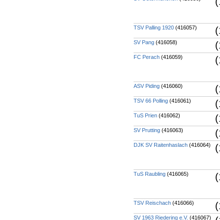
(
TSV Palling 1920
(416057)
(
SV Pang
(416058)
(
FC Perach
(416059)
(
ASV Piding
(416060)
(
TSV 66 Polling
(416061)
(
TuS Prien
(416062)
(
SV Prutting
(416063)
(
DJK SV Raitenhaslach
(416064)
(
TuS Raubling
(416065)
(
TSV Reischach
(416066)
(
SV 1963 Riedering e.V.
(416067)