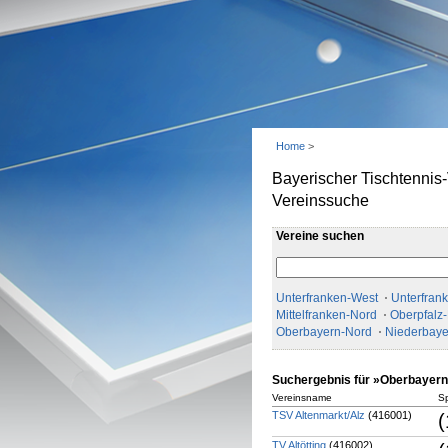
Home
>
Bayerischer Tischtennis
Vereinssuche
Vereine suchen
Unterfranken-West
Unterfran
Mittelfranken-Nord
Oberpfalz
Oberbayern-Nord
Niederbaye
Suchergebnis für »Oberbayern
Vereinsname
Sp
TSV Altenmarkt/Alz
(416001)
(
TV Altötting
(416002)