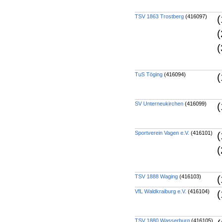
TSV 1863 Trostberg
(416097)
(
(
(
TuS Töging
(416094)
(
SV Unterneukirchen
(416099)
(
Sportverein Vagen e.V.
(416101)
(
(
TSV 1888 Waging
(416103)
(
VfL Waldkraiburg e.V.
(416104)
(
TSV 1880 Wasserburg
(416105)