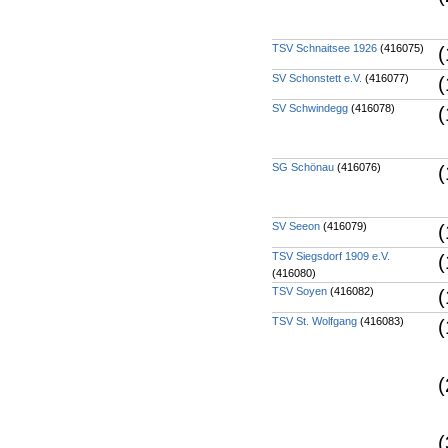
TSV Schnaitsee 1926
(416075)
(
SV Schonstett e.V.
(416077)
(
SV Schwindegg
(416078)
(
SG Schönau
(416076)
(
SV Seeon
(416079)
(
TSV Siegsdorf 1909 e.V.
(
(416080)
TSV Soyen
(416082)
(
TSV St. Wolfgang
(416083)
(
(
(