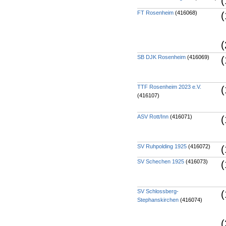
(
FT Rosenheim
(416068)
(
(
SB DJK Rosenheim
(416069)
(
TTF Rosenheim 2023 e.V.
(
(416107)
ASV Rott/Inn
(416071)
(
SV Ruhpolding 1925
(416072)
(
SV Schechen 1925
(416073)
(
SV Schlossberg-
(
Stephanskirchen
(416074)
(