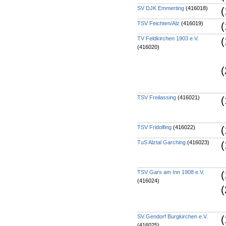
SV DJK Emmerting
(416018)
(
TSV Feichten/Alz
(416019)
(
TV Feldkirchen 1903 e.V.
(
(416020)
(
TSV Freilassing
(416021)
(
TSV Fridolfing
(416022)
(
TuS Alztal Garching
(416023)
(
TSV Gars am Inn 1908 e.V.
(
(416024)
(
SV Gendorf Burgkirchen e.V.
(
(416025)