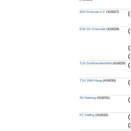
ASV Grassau e.V.
(416027)
(
DJK SV Griesstätt
(416028)
(
(
(
TuS Großkarolinenfeld
(416029)
(
TSV 1864 Haag
(416030)
(
SV Haiming
(416031)
(
FC Halfing
(416032)
(
(