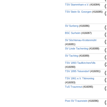
TSV Stammham e.V.
(416084)
(
TSV Stein-St. Georgen
(416085)
(
SV Surberg
(416086)
(
BSC Surheim
(416087)
(
SV Söchtenau-Krottenmühl
(
(416081)
SV Linde Tacherting
(416088)
(
SV Taching
(416089)
(
TSV 1893 Taufkirchen/Vils
(
(416090)
TSV 1895 Teisendorf
(416091)
(
TSV 1861 e.V. Tittmoning
(
(416093)
TuS Traunreut
(416095)
(
Post SV Traunstein
(416096)
(