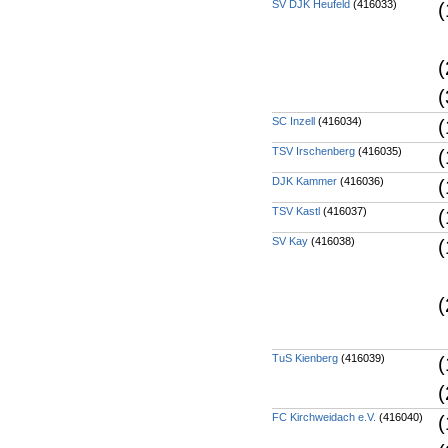
SV DJK Heufeld
(416033)
(
(
(
SC Inzell
(416034)
(
TSV Irschenberg
(416035)
(
DJK Kammer
(416036)
(
TSV Kastl
(416037)
(
SV Kay
(416038)
(
(
TuS Kienberg
(416039)
(
(
FC Kirchweidach e.V.
(416040)
(