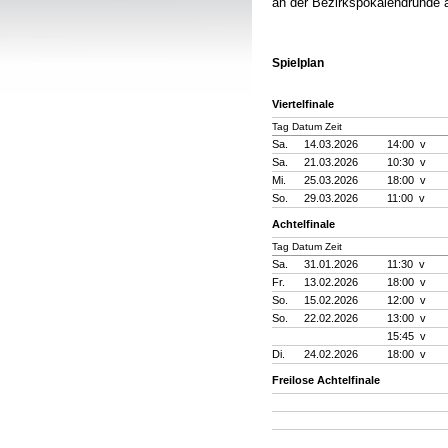
an der Bezirkspokalendrunde
Spielplan
Viertelfinale
Tag Datum Zeit
Sa.
14.03.2026
14:00 v
Sa.
21.03.2026
10:30 v
Mi.
25.03.2026
18:00 v
So.
29.03.2026
11:00 v
Achtelfinale
Tag Datum Zeit
Sa.
31.01.2026
11:30 v
Fr.
13.02.2026
18:00 v
So.
15.02.2026
12:00 v
So.
22.02.2026
13:00 v
15:45 v
Di.
24.02.2026
18:00 v
Freilose Achtelfinale