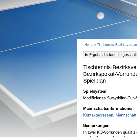
Home
>
Tischtennis-Bezirksverb
Ergebnishistorie freigeschalt
Tischtennis-Bezirksv
Bezirkspokal-Vorrund
Spielplan
Spielsystem
Modifiziertes Swaythling-Cup
Mannschaftsinformationen
Kontaktadressen, Mannschafts
Bemerkungen
In zwei KO-Vorrunden qualifiz