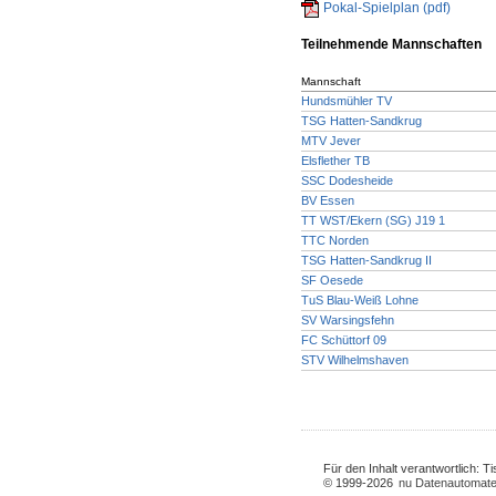
Pokal-Spielplan (pdf)
Teilnehmende Mannschaften
Mannschaft
Hundsmühler TV
TSG Hatten-Sandkrug
MTV Jever
Elsflether TB
SSC Dodesheide
BV Essen
TT WST/Ekern (SG) J19 1
TTC Norden
TSG Hatten-Sandkrug II
SF Oesede
TuS Blau-Weiß Lohne
SV Warsingsfehn
FC Schüttorf 09
STV Wilhelmshaven
Für den Inhalt verantwortlich: 
© 1999-2026
nu Datenautomate