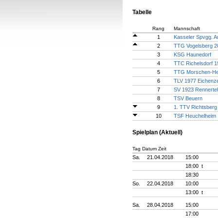
Tabelle
Rang
Mannschaft
1
Kasseler Spvgg. 
2
TTG Vogelsberg 2
3
KSG Haunedorf
4
TTC Richelsdorf 1
5
TTG Morschen-He
6
TLV 1977 Eichenze
7
SV 1923 Rennerte
8
TSV Beuern
9
1. TTV Richtsberg 
10
TSF Heuchelheim
Spielplan (Aktuell)
Tag Datum Zeit
Sa.
21.04.2018
15:00
18:00 t
18:30
So.
22.04.2018
10:00
13:00 t
Sa.
28.04.2018
15:00
17:00