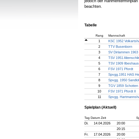
jedoch der Rahmenterminplan 
beachten.
Tabelle
Rang
Mannschaft
1
KSC 1952 Volkartsha
2
TTV Busenborn
3
SV Dirlammen 1963 
4
TSV 1951 Altenschlir
5
TSV 1909 Ilbeshaus
6
FSV 1971 Pfordt
7
Spvgg.1951 HAS Heb
8
Spvgg. 1950 Sandlof
9
TGV 1859 Schotten 
10
FSV 1971 Pfordt II
11
Spvgg. Hartmannsha
Spielplan (Aktuell)
Tag Datum Zeit
Sp
Di.
14.04.2026
20:00
20:15
Fr.
17.04.2026
20:00