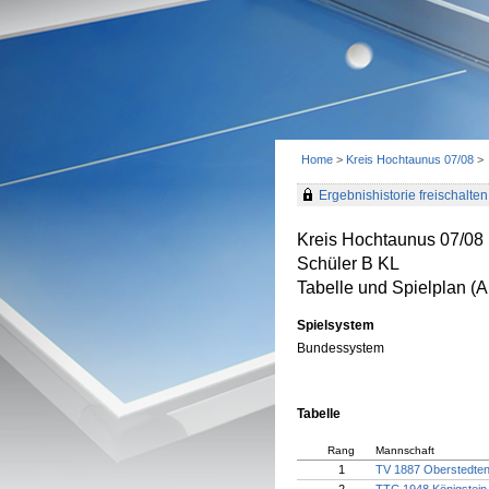
Home
>
Kreis Hochtaunus 07/08
>
Ergebnishistorie freischalten 
Kreis Hochtaunus 07/08
Schüler B KL
Tabelle und Spielplan (Ak
Spielsystem
Bundessystem
Tabelle
Rang
Mannschaft
1
TV 1887 Oberstedte