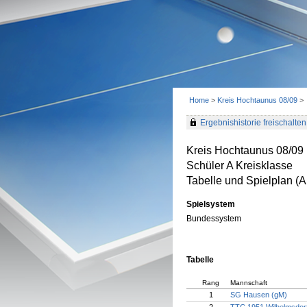
Home
>
Kreis Hochtaunus 08/09
>
Ergebnishistorie freischalten 
Kreis Hochtaunus 08/09
Schüler A Kreisklasse
Tabelle und Spielplan (Ak
Spielsystem
Bundessystem
Tabelle
Rang
Mannschaft
1
SG Hausen (gM)