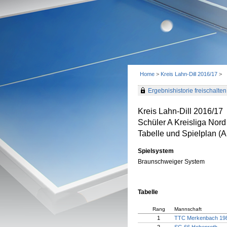
Home
>
Kreis Lahn-Dill 2016/17
>
Ergebnishistorie freischalten 
Kreis Lahn-Dill 2016/17
Schüler A Kreisliga Nord
Tabelle und Spielplan (Ak
Spielsystem
Braunschweiger System
Tabelle
Rang
Mannschaft
1
TTC Merkenbach 198