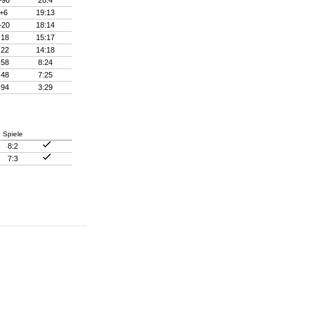
+96
28:4
+6
19:13
+20
18:14
-18
15:17
-22
14:18
-58
8:24
-48
7:25
-94
3:29
Spiele
8:2
7:3