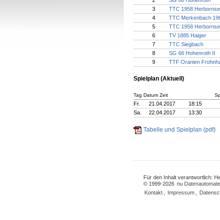
2
SG 66 Hohenroth
3
TTC 1958 Herbornsee
4
TTC Merkenbach 198
5
TTC 1958 Herbornse
6
TV 1885 Haiger
7
TTC Siegbach
8
SG 66 Hohenroth II
9
TTF Oranien Frohnh
Spielplan (Aktuell)
Tag Datum Zeit
Sp
Fr.
21.04.2017
18:15
Sa.
22.04.2017
13:30
Tabelle und Spielplan (pdf)
Für den Inhalt verantwortlich: 
© 1999-2026
nu Datenautomate
Kontakt
,
Impressum
,
Datensc