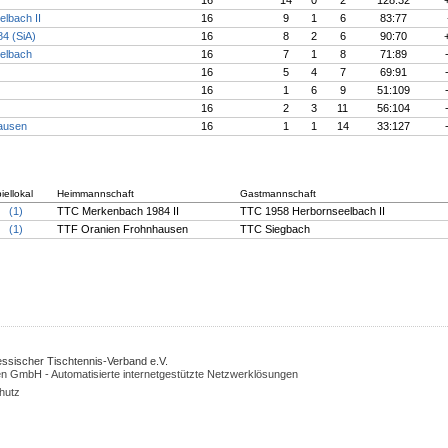
16
14
0
2
128:32
lbach II
16
9
1
6
83:77
4 (SiA)
16
8
2
6
90:70
elbach
16
7
1
8
71:89
16
5
4
7
69:91
16
1
6
9
51:109
16
2
3
11
56:104
ausen
16
1
1
14
33:127
iellokal
Heimmannschaft
Gastmannschaft
(1)
TTC Merkenbach 1984 II
TTC 1958 Herbornseelbach II
(1)
TTF Oranien Frohnhausen
TTC Siegbach
Hessischer Tischtennis-Verband e.V.
n GmbH - Automatisierte internetgestützte Netzwerklösungen
hutz