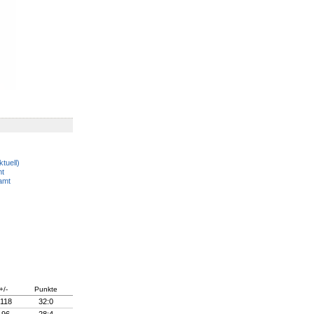
ktuell)
t
amt
+/-
Punkte
118
32:0