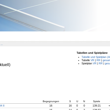
...
Tabellen und Spielpläne
Tabelle und Spielplan (A
Tabelle
VR
|
RR
|
gesam
Spielplan
VR
|
RR
|
ges
tuell)
Begegnungen
S
U
N
Spiele
4 II
16
16
0
0
139:21
+