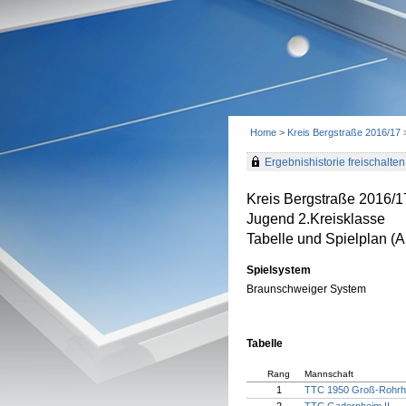
Home
>
Kreis Bergstraße 2016/17
Ergebnishistorie freischalten 
Kreis Bergstraße 2016/1
Jugend 2.Kreisklasse
Tabelle und Spielplan (Ak
Spielsystem
Braunschweiger System
Tabelle
Rang
Mannschaft
1
TTC 1950 Groß-Rohrhe