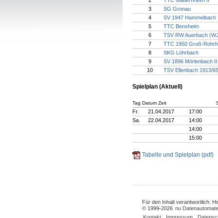
2
TTC Gadernheim II
3
SG Gronau
4
SV 1947 Hammelbach I
5
TTC Bensheim
6
TSV RW Auerbach (W
7
TTC 1950 Groß-Rohrh
8
SKG Löhrbach
9
SV 1896 Mörlenbach II
10
TSV Ellenbach 1913/6
Spielplan (Aktuell)
Tag Datum Zeit
Fr.
21.04.2017
17:00
Sa.
22.04.2017
14:00
14:00
15:00
Tabelle und Spielplan (pdf)
Für den Inhalt verantwortlich: 
© 1999-2026
nu Datenautomate
Kontakt
,
Impressum
,
Datensc