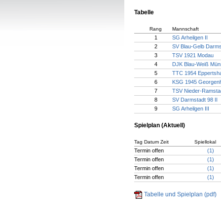
Tabelle
Rang
Mannschaft
1
SG Arheilgen II
2
SV Blau-Gelb Darms
3
TSV 1921 Modau
4
DJK Blau-Weiß Mün
5
TTC 1954 Eppertsh
6
KSG 1945 Georgen
7
TSV Nieder-Ramstad
8
SV Darmstadt 98 II
9
SG Arheilgen III
Spielplan (Aktuell)
Tag Datum Zeit
Spiellokal
Termin offen
(1)
Termin offen
(1)
Termin offen
(1)
Termin offen
(1)
Tabelle und Spielplan (pdf)