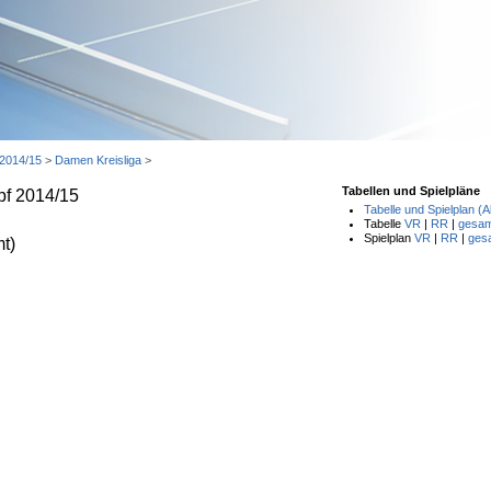
 2014/15
>
Damen Kreisliga
>
Tabellen und Spielpläne
pf 2014/15
Tabelle und Spielplan (A
Tabelle
VR
|
RR
|
gesam
Spielplan
VR
|
RR
|
ges
t)