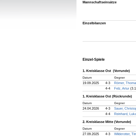
Mannschaftseinsätze
Einzelbilanzen
Einzel-Spiele
1. Kreisklasse Ost (Vorrunde)
Datum
Gegner
19.09.2025
4-3
Römer, Thom
4-4
Felz, Artur
(3.1
1. Kreisklasse Ost (Rückrunde)
Datum
Gegner
24.04.2026
4-3
Sauer, Christ
4-4
Reinhard, Luk
2. Kreisklasse Mitte (Vorrunde)
Datum
Gegner
27.09.2025
4-3
Wilderotter, T