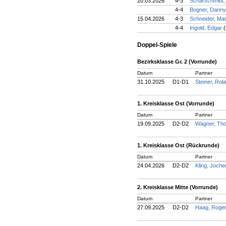
20.03.2026
4-3
Scharschmidt,
4-4
Bogner, Dann
15.04.2026
4-3
Schneider, Mar
4-4
Ingold, Edgar
(
Doppel-Spiele
Bezirksklasse Gr. 2 (Vorrunde)
Datum
Partner
31.10.2025
D1-D1
Steiner, Rol
1. Kreisklasse Ost (Vorrunde)
Datum
Partner
19.09.2025
D2-D2
Wagner, T
1. Kreisklasse Ost (Rückrunde)
Datum
Partner
24.04.2026
D2-D2
Kling, Joch
2. Kreisklasse Mitte (Vorrunde)
Datum
Partner
27.09.2025
D2-D2
Haag, Roge