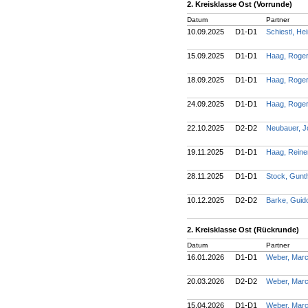
2. Kreisklasse Ost (Vorrunde)
Datum
Partner
10.09.2025
D1-D1
Schiestl, He
15.09.2025
D1-D1
Haag, Roge
18.09.2025
D1-D1
Haag, Roge
24.09.2025
D1-D1
Haag, Roge
22.10.2025
D2-D2
Neubauer, 
19.11.2025
D1-D1
Haag, Rein
28.11.2025
D1-D1
Stock, Gunt
10.12.2025
D2-D2
Barke, Gui
2. Kreisklasse Ost (Rückrunde)
Datum
Partner
16.01.2026
D1-D1
Weber, Mar
20.03.2026
D2-D2
Weber, Mar
15.04.2026
D1-D1
Weber, Mar