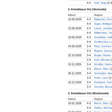
4-4
Hall, Tanja
(5.4
2. Kreisklasse Ost (Vorrunde)
Datum
Gegner
10.09.2025
4-3
Majewski, Den
4-4
Vogel, Wolfga
15.09.2025
4-3
Lukas, Jonat
4-4
Wilderotter, T
18.09.2025
4-3
Andolfatto, Vo
4-4
Gerlitschka, L
24.09.2025
3-4
Ried, Gerhard
3-3
Bogner, Dann
22.10.2025
3-4
Bugler, Rainer
3-3
Kohl, Michael
(
19.11.2025
3-4
Schäfer, Helm
3-3
Bitsch, Marc
(
28.11.2025
3-4
Schneider, Mar
3-3
Horle, Leon
(3
10.12.2025
3-4
Reinhard, Flor
3-3
Oechler, Bern
2. Kreisklasse Ost (Rückrunde)
Datum
Gegner
16.01.2026
4-3
Bitsch, Marc
(
4-4
Helfert, Micha