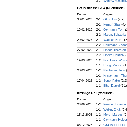
3-3
Wenke, Maximili
Bezirksklasse Gr. 4 (Rückrunde)
Datum
Gegner
30.01.2026
2-1
Okur, Nils
(4.2)
2-2
Kempf, Silas
(4.4
13.02.2026
2-1
Germann, Tom
(
2-2
Martin, Sebastia
20.02.2026
2-1
Walther, Heiko
(2
2-2
Heldmann, Joac
27.02.2026
2-1
Linder, Thorsten
2-2
Linder, Dominik
(
14.03.2026
1-2
Keil, Horst-Wern
1-1
Reeg, Manuel
(1
20.03.2026
1-2
Neubauer, Jens
1-1
Krasemann, Th
17.04.2026
1-2
Sopp, Fabio
(2.2
1-1
Elhs, Daniel
(2.1)
Kreisliga Gr.1 (Vorrunde)
Datum
Gegner
26.09.2025
1-2
Keisner, Domini
1-1
Welter, Erick
(6.4
15.11.2025
1-2
Merz, Marcus
(2
1-1
Germann, Holge
06.12.2025
1-2
Gradwohl, Felix