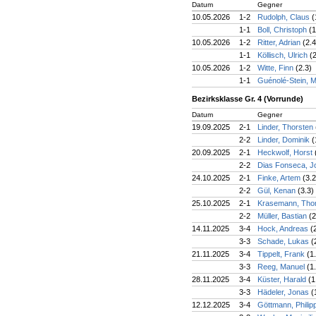
Datum
Gegner
10.05.2026
1-2
Rudolph, Claus
(
1-1
Boll, Christoph
(1
10.05.2026
1-2
Ritter, Adrian
(2.4
1-1
Köllisch, Ulrich
(
10.05.2026
1-2
Witte, Finn
(2.3)
1-1
Guénolé-Stein, 
Bezirksklasse Gr. 4 (Vorrunde)
Datum
Gegner
19.09.2025
2-1
Linder, Thorsten
2-2
Linder, Dominik
(
20.09.2025
2-1
Heckwolf, Horst
2-2
Dias Fonseca, 
24.10.2025
2-1
Finke, Artem
(3.2
2-2
Gül, Kenan
(3.3)
25.10.2025
2-1
Krasemann, Th
2-2
Müller, Bastian
(2
14.11.2025
3-4
Hock, Andreas
(
3-3
Schade, Lukas
(
21.11.2025
3-4
Tippelt, Frank
(1
3-3
Reeg, Manuel
(1
28.11.2025
3-4
Küster, Harald
(1
3-3
Hädeler, Jonas
(
12.12.2025
3-4
Göttmann, Philip