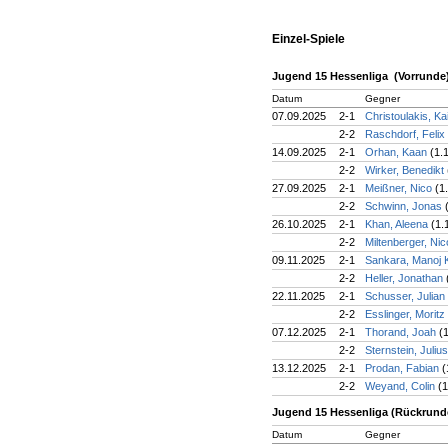
Einzel-Spiele
Jugend 15 Hessenliga (Vorrunde
Datum
Gegner
07.09.2025
2-1
Christoulakis, Ka
2-2
Raschdorf, Felix
14.09.2025
2-1
Orhan, Kaan
(1.
2-2
Wirker, Benedikt
27.09.2025
2-1
Meißner, Nico
(1
2-2
Schwinn, Jonas
26.10.2025
2-1
Khan, Aleena
(1.
2-2
Miltenberger, Ni
09.11.2025
2-1
Sankara, Manoj
2-2
Heller, Jonathan
22.11.2025
2-1
Schusser, Julian
2-2
Esslinger, Moritz
07.12.2025
2-1
Thorand, Joah
(
2-2
Sternstein, Juliu
13.12.2025
2-1
Prodan, Fabian
(
2-2
Weyand, Colin
(1
Jugend 15 Hessenliga (Rückrund
Datum
Gegner