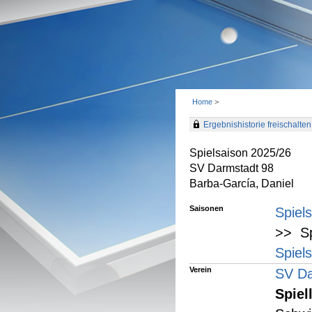
Home
>
Ergebnishistorie freischalten 
Spielsaison 2025/26
SV Darmstadt 98
Barba-García, Daniel
Saisonen
Spiel
>> Sp
Spiel
Verein
SV Da
Spiel