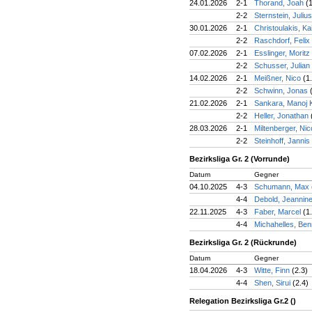
24.01.2026
2-1
Thorand, Joah
(
2-2
Sternstein, Juliu
30.01.2026
2-1
Christoulakis, Ka
2-2
Raschdorf, Felix
07.02.2026
2-1
Esslinger, Moritz
2-2
Schusser, Julian
14.02.2026
2-1
Meißner, Nico
(1
2-2
Schwinn, Jonas
21.02.2026
2-1
Sankara, Manoj
2-2
Heller, Jonathan
28.03.2026
2-1
Miltenberger, Ni
2-2
Steinhoff, Jannis
Bezirksliga Gr. 2 (Vorrunde)
Datum
Gegner
04.10.2025
4-3
Schumann, Max
4-4
Debold, Jeannin
22.11.2025
4-3
Faber, Marcel
(1
4-4
Michahelles, Ben
Bezirksliga Gr. 2 (Rückrunde)
Datum
Gegner
18.04.2026
4-3
Witte, Finn
(2.3)
4-4
Shen, Sirui
(2.4)
Relegation Bezirksliga Gr.2 ()