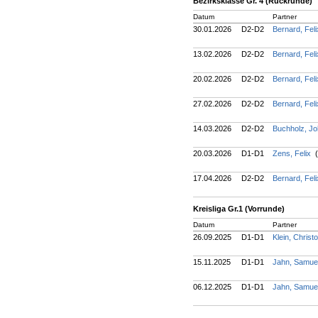
Bezirksklasse Gr. 4 (Rückrunde)
Datum
Partner
30.01.2026
D2-D2
Bernard, Fel
13.02.2026
D2-D2
Bernard, Fel
20.02.2026
D2-D2
Bernard, Fel
27.02.2026
D2-D2
Bernard, Fel
14.03.2026
D2-D2
Buchholz, J
20.03.2026
D1-D1
Zens, Felix
(
17.04.2026
D2-D2
Bernard, Fel
Kreisliga Gr.1 (Vorrunde)
Datum
Partner
26.09.2025
D1-D1
Klein, Chris
15.11.2025
D1-D1
Jahn, Samue
06.12.2025
D1-D1
Jahn, Samue