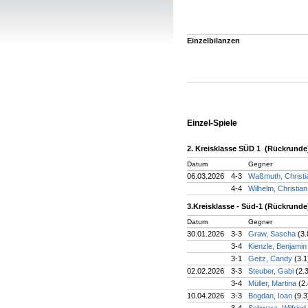
Einzelbilanzen
Einzel-Spiele
2. Kreisklasse SÜD 1 (Rückrunde
Datum
Gegner
06.03.2026
4-3
Waßmuth, Christ
4-4
Wilhelm, Christia
3.Kreisklasse - Süd-1 (Rückrunde
Datum
Gegner
30.01.2026
3-3
Graw, Sascha
(3.
3-4
Kienzle, Benjami
3-1
Geitz, Candy
(3.1
02.02.2026
3-3
Steuber, Gabi
(2.
3-4
Müller, Martina
(2.
10.04.2026
3-3
Bogdan, Ioan
(9.3