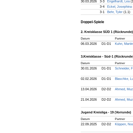
30.03.2026
3-3
Engelhardt, Lea
(
3-4
Eckel, Josephina
3-1
Behr, Tyler
(1.1)
Doppel-Spiele
2. Kreisklasse SÜD 1 (Rückrunde)
Datum
Partner
06.03.2026
D1-D1
Kuhn, Marti
3.Kreisklasse - Süd-1 (Rückrunde
Datum
Partner
30.01.2026
D1-D1
Schneider, F
02.02.2026
D1-D1
Blaschke, 
13.04.2026
D2-D2
Ahmed, Muz
21.04.2026
D2-D2
Ahmed, Muz
Jugend Kreisliga - 19 (Vorrunde)
Datum
Partner
22.09.2025
D2-D2
Köppen, No