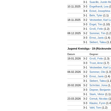
3-1
Suacillo, Justin 
10.11.2025
3-3
Engelhardt, Lea
(
3-4
Eckel, Josephina
3-1
Behr, Tyler
(1.1)
18.11.2025
3-2
Vestweber, Karl 
3-3
Engel, Tim
(1.10)
3-1
Groß, Felix
(1.2)
08.12.2025
3-2
Sommer, Tim
(1.2
3-3
Ernst, Janis
(1.4)
3-1
Siebert, Talea
(1.
Jugend Kreisliga - 19 (Rückrunde
Datum
Gegner
19.01.2026
3-2
Groß, Felix
(1.3)
3-3
Trust, Arne
(1.7)
3-1
Vestweber, Karl 
06.02.2026
3-2
Sommer, Ole
(1.3
3-3
Ernst, Janis
(1.4)
3-1
Siebert, Talea
(1.
20.02.2026
3-2
Schröter, Jona
(1
3-3
Depner, Benjami
3-1
Stark, Viktor
(1.1)
23.03.2026
3-2
Genuit, Nicolas
(1
3-3
Klauke, Fynn
(1.4
3-1
Vahl, Tom
(1.2)