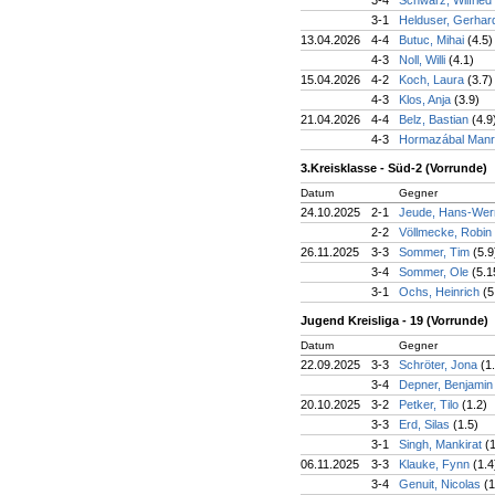
3-4
Schwarz, Wilfried
3-1
Helduser, Gerha
13.04.2026
4-4
Butuc, Mihai
(4.5)
4-3
Noll, Willi
(4.1)
15.04.2026
4-2
Koch, Laura
(3.7)
4-3
Klos, Anja
(3.9)
21.04.2026
4-4
Belz, Bastian
(4.9
4-3
Hormazábal Manri
3.Kreisklasse - Süd-2 (Vorrunde)
Datum
Gegner
24.10.2025
2-1
Jeude, Hans-We
2-2
Völlmecke, Robin
26.11.2025
3-3
Sommer, Tim
(5.9
3-4
Sommer, Ole
(5.1
3-1
Ochs, Heinrich
(5
Jugend Kreisliga - 19 (Vorrunde)
Datum
Gegner
22.09.2025
3-3
Schröter, Jona
(1
3-4
Depner, Benjami
20.10.2025
3-2
Petker, Tilo
(1.2)
3-3
Erd, Silas
(1.5)
3-1
Singh, Mankirat
(
06.11.2025
3-3
Klauke, Fynn
(1.4
3-4
Genuit, Nicolas
(1