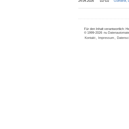
24.04.2026
D2-D2
Guthardt,
Für den Inhalt verantwortlich: 
© 1999-2026
nu Datenautomate
Kontakt
,
Impressum
,
Datensc