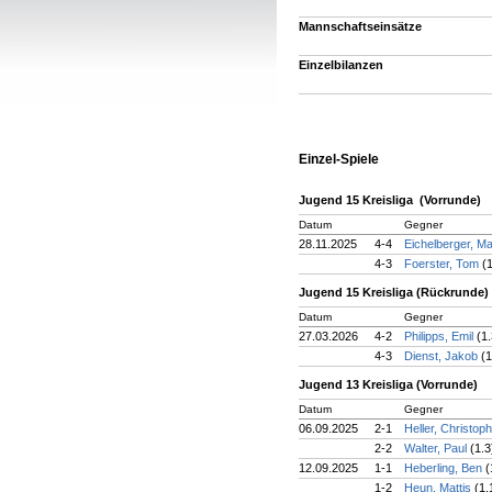
Mannschaftseinsätze
Einzelbilanzen
Einzel-Spiele
Jugend 15 Kreisliga (Vorrunde)
Datum
Gegner
28.11.2025
4-4
Eichelberger, M
4-3
Foerster, Tom
(
Jugend 15 Kreisliga (Rückrunde)
Datum
Gegner
27.03.2026
4-2
Philipps, Emil
(1.
4-3
Dienst, Jakob
(1
Jugend 13 Kreisliga (Vorrunde)
Datum
Gegner
06.09.2025
2-1
Heller, Christop
2-2
Walter, Paul
(1.3
12.09.2025
1-1
Heberling, Ben
(
1-2
Heun, Mattis
(1.