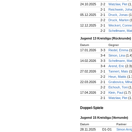
24.10.2025
2-2
Watzlaw, Piet
(1
2-1
Reichwein, Joh
05.12.2025
2-1
Druck, Jonas
(1
2-2
Druck, Marlon
(
12.12.2025
2-1
Weckert, Conn
2-2
Schellmann, Ma
Jugend 13 Kreisliga (Rückrunde)
Datum
Gegner
17.01.2026
3-3
Riedel, Emma
(1
3-4
Simon, Lina
(1.4
14.02.2026
3-3
Schellmann, Ma
3-4
Arend, Eric
(2.3)
27.02.2026
2-1
Tannert, Mats
(1
2-2
Heun, Mattis
(1.
22.03.2026
2-1
Grabovica, Mih
2-2
Eichouh, Toni
(1
17.04.2026
2-2
Klein, Paul
(1.7)
2-1
Watzlaw, Piet
(1
Doppel-Spiele
Jugend 15 Kreisliga (Vorrunde)
Datum
Partner
28.11.2025
D1-D1
Simon Arrig