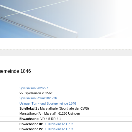
...
tgemeinde 1846
Spielsaison 2026/27
>> Spielsaison 2025/26
Spielsaison Pokal 2025/26
Usinger Turn- und Sportgemeinde 1846
Spiellokal 1
:
Marstallhalle (Sporthalle der CWS)
Marstallweg (Am Marstall), 61250 Usingen
Erwachsene:
VR 4.5 RR 4.1
Erwachsene III:
1. Kreisklasse Gr. 2
Erwachsene IV:
1. Kreisklasse Gr. 3