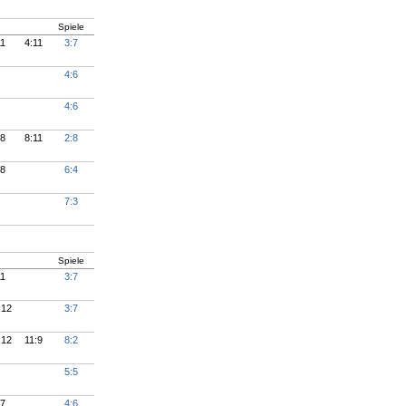
Spiele
11
4:11
3:7
4:6
4:6
:8
8:11
2:8
:8
6:4
7:3
Spiele
11
3:7
:12
3:7
:12
11:9
8:2
5:5
:7
4:6