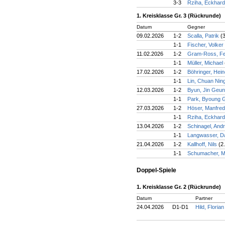
3-3
Rziha, Eckhar
1. Kreisklasse Gr. 3 (Rückrunde)
Datum
Gegner
09.02.2026
1-2
Scalla, Patrik
(
1-1
Fischer, Volker
11.02.2026
1-2
Gram-Ross, Fe
1-1
Müller, Michael
17.02.2026
1-2
Böhringer, Hei
1-1
Lin, Chuan Nin
12.03.2026
1-2
Byun, Jin Geu
1-1
Park, Byoung
27.03.2026
1-2
Höser, Manfre
1-1
Rziha, Eckhar
13.04.2026
1-2
Schinagel, And
1-1
Langwasser, D
21.04.2026
1-2
Kallhoff, Nils
(2
1-1
Schumacher, M
Doppel-Spiele
1. Kreisklasse Gr. 2 (Rückrunde)
Datum
Partner
24.04.2026
D1-D1
Hild, Floria