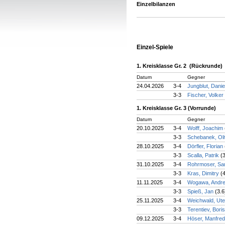
Einzelbilanzen
Einzel-Spiele
1. Kreisklasse Gr. 2 (Rückrunde)
Datum
Gegner
24.04.2026
3-4
Jungblut, Danie
3-3
Fischer, Volker
1. Kreisklasse Gr. 3 (Vorrunde)
Datum
Gegner
20.10.2025
3-4
Wolff, Joachim
3-3
Schebanek, Ol
28.10.2025
3-4
Dörfler, Florian
3-3
Scalla, Patrik
(
31.10.2025
3-4
Rohrmoser, S
3-3
Kras, Dimitry
(
11.11.2025
3-4
Wogawa, Andr
3-3
Spieß, Jan
(3.6
25.11.2025
3-4
Weichwald, Ut
3-3
Terentiev, Bori
09.12.2025
3-4
Höser, Manfre