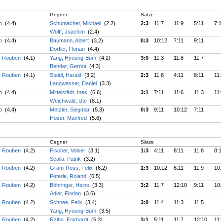
Gegner
Sätze
ko
(4.4)
Schumacher, Michael
(2.2)
2:3
11:7
11:9
5:11
7:
Wolff, Joachim
(2.4)
ko
(4.4)
Baumann, Albert
(3.2)
0:3
10:12
7:11
9:11
Dörfler, Florian
(4.4)
, Rouben
(4.1)
Yang, Hyoung-Bum
(4.2)
3:0
11:3
11:8
11:7
Bender, Gernot
(4.3)
, Rouben
(4.1)
Steidl, Harald
(3.2)
2:3
11:8
4:11
8:11
11
Langwasser, Daniel
(3.3)
ko
(4.4)
Mittelstädt, Ines
(6.6)
3:1
7:11
11:6
11:3
11
Weichwald, Ute
(8.1)
ko
(4.4)
Metzler, Siegmar
(5.3)
0:3
9:11
10:12
7:11
Höser, Manfred
(5.6)
Gegner
Sätze
, Rouben
(4.2)
Fischer, Volker
(3.1)
1:3
4:11
8:11
11:8
8:
Scalla, Patrik
(3.2)
, Rouben
(4.2)
Gram-Ross, Felix
(6.2)
1:3
10:12
6:11
11:9
10
Peterle, Roland
(6.5)
, Rouben
(4.2)
Böhringer, Heino
(3.3)
3:2
11:7
12:10
9:11
10
Adler, Florian
(3.6)
, Rouben
(4.2)
Schnee, Felix
(3.4)
3:0
11:4
11:3
11:5
Yang, Hyoung-Bum
(3.5)
, Rouben
(4.2)
Rziha, Eckhardt
(5.3)
3:1
5:11
11:7
12:10
11