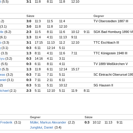
dt
(5.5)
3:1
11:8
8:11
11:8
12:10
Sätze
Gegner
3.2)
3:0
11:3
11:5
11:4
TV Oberstedten 1887 III
(3.1)
3:0
11:8
11:8
12:10
lix
(6.2)
2:3
11:5
8:11
11:6
10:12
9:11
SGK Bad Homburg 1890 VI
(6.1)
1:3
11:4
4:11
11:13
9:11
no
(3.3)
3:1
17:15
11:13
11:2
12:10
TTC Eschbach III
g
(3.1)
0:3
6:11
12:14
5:11
n
(3.3)
1:3
8:11
4:11
11:6
7:11
TTC Königstein 1948 III
 Gyu
(3.2)
0:3
14:16
4:11
3:11
d
(5.5)
0:3
6:11
8:11
4:11
TV 1889 Weißkirchen V
dt
(5.3)
1:3
11:8
6:11
12:14
15:17
reas
(3.2)
0:3
7:11
7:11
5:11
SC Eintracht Oberursel 1957
aniel
(3.1)
0:3
7:11
2:11
6:11
.2)
0:3
5:11
5:11
10:12
SG Hausen II
ichael
(2.1)
2:3
5:11
12:10
5:11
11:9
8:11
Gegner
Sätze
n Frederik
(3.1)
Müller, Markus Alexander
(2.2)
0:3
10:12
11:13
9:11
Jungblut, Daniel
(3.4)