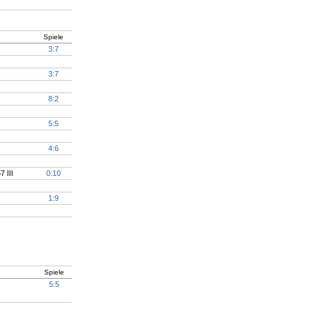
Spiele
3:7
3:7
8:2
5:5
4:6
 III
0:10
1:9
Spiele
5:5