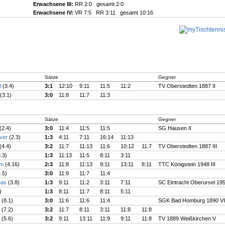
Erwachsene III:
RR 2:0 gesamt 2:0
Erwachsene IV:
VR 7:5 RR 3:11 gesamt 10:16
Sätze
Gegner
l
(3.4)
3:1
12:10
9:11
11:5
11:2
TV Oberstedten 1887 II
(3.1)
3:0
11:8
11:7
11:3
Sätze
Gegner
(2.4)
3:0
11:4
11:5
11:5
SG Hausen II
iver
(2.3)
1:3
4:11
7:11
16:14
11:13
(4.4)
3:2
11:7
11:13
11:6
10:12
11:7
TV Oberstedten 1887 III
3.3)
1:3
11:13
11:5
8:11
3:11
am
(4.16)
2:3
11:8
11:13
9:11
13:11
8:11
TTC Königstein 1948 III
4.5)
3:0
11:9
11:7
11:4
eas
(3.8)
1:3
9:11
11:2
3:11
7:11
SC Eintracht Oberursel 1957
)
1:3
8:11
11:7
8:11
5:11
e
(8.1)
3:0
11:6
11:6
11:4
SGK Bad Homburg 1890 VI
s
(7.2)
3:2
11:7
8:11
3:11
11:8
11:8
d
(5.6)
3:2
9:11
13:11
11:9
9:11
11:8
TV 1889 Weißkirchen V