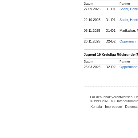
Datum
Partner
27.09.2025
D1-D1
Spahr, Henr
22.10.2025
D1-D1
Spahr, Henr
08.11.2025
D1-D1
Madkaikar, 
26.11.2025
D2-D2
Oppermann,
Jugend 19 Kreisliga Rückrunde 
Datum
Partner
25.03.2026
D2-D2
Oppermann,
Für den Inhalt verantwortlich: 
© 1999-2026
nu Datenautomate
Kontakt
,
Impressum
,
Datensc