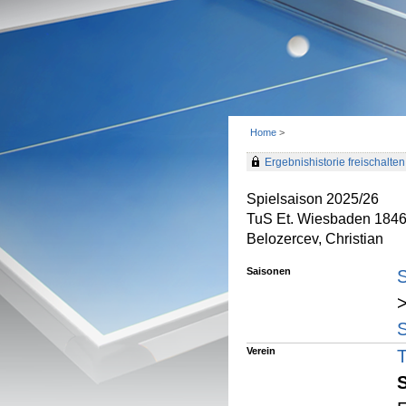
Home
>
Ergebnishistorie freischalten 
Spielsaison 2025/26
TuS Et. Wiesbaden 184
Belozercev, Christian
Saisonen
S
>
S
Verein
S