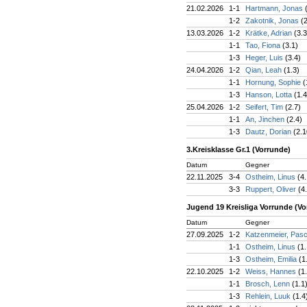
21.02.2026
1-1
Hartmann, Jonas
1-2
Zakotnik, Jonas
(
13.03.2026
1-2
Krätke, Adrian
(3.3
1-1
Tao, Fiona
(3.1)
1-3
Heger, Luis
(3.4)
24.04.2026
1-2
Qian, Leah
(1.3)
1-1
Hornung, Sophie
(
1-3
Hanson, Lotta
(1.4
25.04.2026
1-2
Seifert, Tim
(2.7)
1-1
An, Jinchen
(2.4)
1-3
Dautz, Dorian
(2.1
3.Kreisklasse Gr.1 (Vorrunde)
Datum
Gegner
22.11.2025
3-4
Ostheim, Linus
(4
3-3
Ruppert, Oliver
(4
Jugend 19 Kreisliga Vorrunde (Vo
Datum
Gegner
27.09.2025
1-2
Katzenmeier, Pas
1-1
Ostheim, Linus
(1.
1-3
Ostheim, Emilia
(1
22.10.2025
1-2
Weiss, Hannes
(1
1-1
Brosch, Lenn
(1.1
1-3
Rehlein, Luuk
(1.4