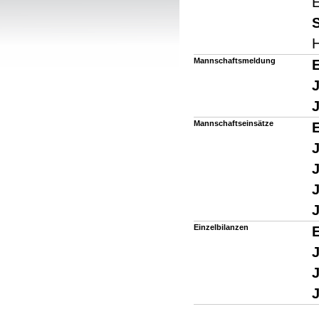
E
S
H
Mannschaftsmeldung
Mannschaftseinsätze
J
J
Einzelbilanzen
J