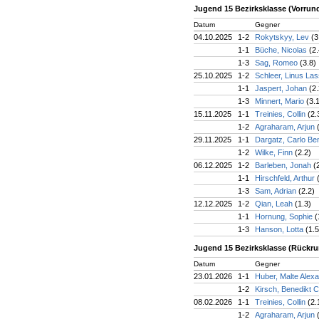
Jugend 15 Bezirksklasse (Vorrun
Datum
Gegner
04.10.2025
1-2
Rokytskyy, Lev
(3
1-1
Büche, Nicolas
(2.
1-3
Sag, Romeo
(3.8)
25.10.2025
1-2
Schleer, Linus La
1-1
Jaspert, Johan
(2.
1-3
Minnert, Mario
(3.
15.11.2025
1-1
Treinies, Collin
(2.
1-2
Agraharam, Arjun
29.11.2025
1-1
Dargatz, Carlo Be
1-2
Wilke, Finn
(2.2)
06.12.2025
1-2
Barleben, Jonah
(
1-1
Hirschfeld, Arthur
1-3
Sam, Adrian
(2.2)
12.12.2025
1-2
Qian, Leah
(1.3)
1-1
Hornung, Sophie
(
1-3
Hanson, Lotta
(1.5
Jugend 15 Bezirksklasse (Rückr
Datum
Gegner
23.01.2026
1-1
Huber, Malte Alex
1-2
Kirsch, Benedikt 
08.02.2026
1-1
Treinies, Collin
(2.
1-2
Agraharam, Arjun