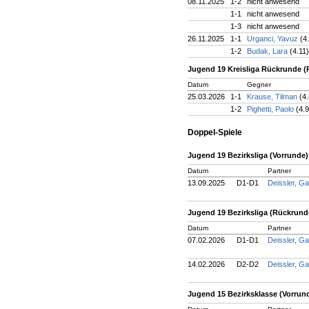
08.11.2025
1-2
nicht anwesend
1-1
nicht anwesend
1-3
nicht anwesend
26.11.2025
1-1
Urganci, Yavuz
(4
1-2
Budak, Lara
(4.11)
Jugend 19 Kreisliga Rückrunde 
Datum
Gegner
25.03.2026
1-1
Krause, Tilman
(4.
1-2
Pighetti, Paolo
(4.9
Doppel-Spiele
Jugend 19 Bezirksliga (Vorrunde)
Datum
Partner
13.09.2025
D1-D1
Deissler, Ga
Jugend 19 Bezirksliga (Rückrund
Datum
Partner
07.02.2026
D1-D1
Deissler, Ga
14.02.2026
D2-D2
Deissler, Ga
Jugend 15 Bezirksklasse (Vorrun