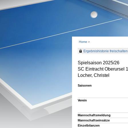
Home
>
Ergebnishistorie freischalten 
Spielsaison 2025/26
SC Eintracht Oberursel 
Locher, Christel
Saisonen
Verein
Mannschaftsmeldung
Mannschaftseinsätze
Einzelbilanzen