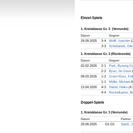
Einzel-Spiele
1. Kreisklasse Gr. 3 (Vorrunde)
Datum
Gegner
29.09.2025
3-4
Wolff, Joachim
(
3-3
Schebanek, Oli
1. Kreisklasse Gr. 3 (Rückrunde)
Datum
Gegner
02.02.2026
2-1
Park, Byoung 
2-2
Byun, Jin Geun
09.03.2026
1-2
Gram-Ross, Fel
1-1
Müller, Michael
(
13.04.2026
4-3
Härtel, Heiko
(4.
4-4
Reckelkamm, B
Doppel-Spiele
1. Kreisklasse Gr. 3 (Vorrunde)
Datum
Partner
29.09.2025
D1-D1
Spieß, 