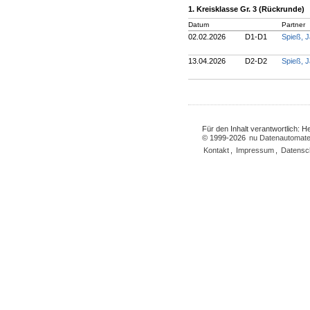
1. Kreisklasse Gr. 3 (Rückrunde)
Datum
Partner
02.02.2026
D1-D1
Spieß, 
13.04.2026
D2-D2
Spieß, 
Für den Inhalt verantwortlich: 
© 1999-2026
nu Datenautomate
Kontakt
,
Impressum
,
Datensc