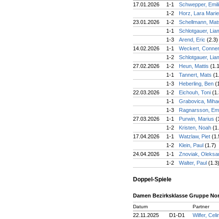
17.01.2026
1-1
Schwepper, Emil
1-2
Horz, Lara Mari
23.01.2026
1-2
Schellmann, Ma
1-1
Schlotgauer, Li
1-3
Arend, Eric
(2.3)
14.02.2026
1-1
Weckert, Conne
1-2
Schlotgauer, Li
27.02.2026
1-2
Heun, Mattis
(1.
1-1
Tannert, Mats
(1
1-3
Heberling, Ben
(
22.03.2026
1-2
Eichouh, Toni
(1.
1-1
Grabovica, Miha
1-3
Ragnarsson, Emi
27.03.2026
1-1
Purwin, Marius
(
1-2
Kristen, Noah
(1
17.04.2026
1-1
Watzlaw, Piet
(1.
1-2
Klein, Paul
(1.7)
24.04.2026
1-1
Znoviak, Oleks
1-2
Walter, Paul
(1.3
Doppel-Spiele
Damen Bezirksklasse Gruppe Nor
Datum
Partner
22.11.2025
D1-D1
Wilfer, Cel