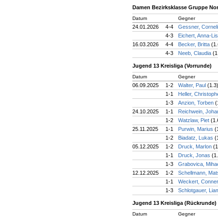
Damen Bezirksklasse Gruppe No
Datum
Gegner
24.01.2026
4-4
Gessner, Cornel
4-3
Eichert, Anna-Li
16.03.2026
4-4
Becker, Britta
(1.
4-3
Neeb, Claudia
(1
Jugend 13 Kreisliga (Vorrunde)
Datum
Gegner
06.09.2025
1-2
Walter, Paul
(1.3
1-1
Heller, Christop
1-3
Anzion, Torben
(
24.10.2025
1-1
Reichwein, Joh
1-2
Watzlaw, Piet
(1.
25.11.2025
1-1
Purwin, Marius
(
1-2
Biadatz, Lukas
(
05.12.2025
1-2
Druck, Marlon
(1
1-1
Druck, Jonas
(1
1-3
Grabovica, Miha
12.12.2025
1-2
Schellmann, Ma
1-1
Weckert, Conne
1-3
Schlotgauer, Li
Jugend 13 Kreisliga (Rückrunde)
Datum
Gegner