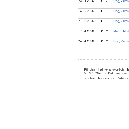
23.01.2026
D1-D1
Dag, Züm
14.02.2026
D1-D1
Dag, Züm
27.03.2026
D1-D1
Dag, Züm
17.04.2026
D1-D1
Münz, Mer
24.04.2026
D1-D1
Dag, Züm
Für den Inhalt verantwortlich: 
© 1999-2026
nu Datenautomate
Kontakt
,
Impressum
,
Datensc