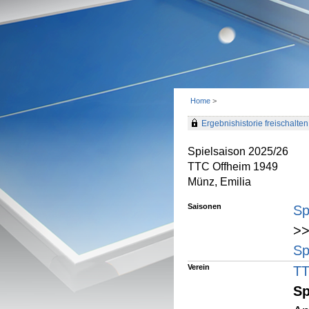
Home
>
Ergebnishistorie freischalten 
Spielsaison 2025/26
TTC Offheim 1949
Münz, Emilia
Saisonen
Sp
>>
Sp
Verein
TT
Sp