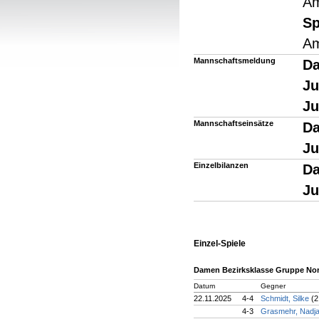
Am
Sp
Am
Mannschaftsmeldung
D
Ju
Ju
Mannschaftseinsätze
Da
Ju
Einzelbilanzen
Da
Ju
Einzel-Spiele
Damen Bezirksklasse Gruppe No
Datum
Gegner
22.11.2025
4-4
Schmidt, Silke
(2
4-3
Grasmehr, Nadj