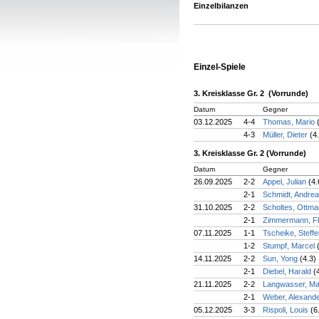
Einzelbilanzen
Einzel-Spiele
3. Kreisklasse Gr. 2 (Vorrunde)
Datum
Gegner
03.12.2025
4-4
Thomas, Mario
4-3
Müller, Dieter
(4
3. Kreisklasse Gr. 2 (Vorrunde)
Datum
Gegner
26.09.2025
2-2
Appel, Julian
(4.
2-1
Schmidt, Andre
31.10.2025
2-2
Scholtes, Ottm
2-1
Zimmermann, Fl
07.11.2025
1-1
Tscheike, Steff
1-2
Stumpf, Marcel
14.11.2025
2-2
Sun, Yong
(4.3)
2-1
Diebel, Harald
(
21.11.2025
2-2
Langwasser, Ma
2-1
Weber, Alexand
05.12.2025
3-3
Rispoli, Louis
(6