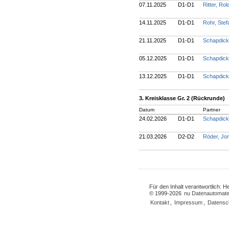
07.11.2025
D1-D1
Ritter, Ro
14.11.2025
D1-D1
Rohr, Ste
21.11.2025
D1-D1
Schapdick
05.12.2025
D1-D1
Schapdick
13.12.2025
D1-D1
Schapdick
3. Kreisklasse Gr. 2 (Rückrunde)
Datum
Partner
24.02.2026
D1-D1
Schapdick
21.03.2026
D2-D2
Röder, Jo
Für den Inhalt verantwortlich: 
© 1999-2026
nu Datenautomate
Kontakt
,
Impressum
,
Datensc