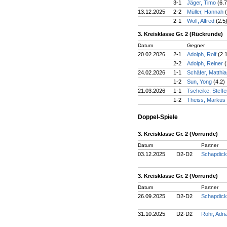
3-1
Jäger, Timo
(6.7
13.12.2025
2-2
Müller, Hannah
2-1
Wolf, Alfred
(2.5
3. Kreisklasse Gr. 2 (Rückrunde)
Datum
Gegner
20.02.2026
2-1
Adolph, Rolf
(2.
2-2
Adolph, Reiner
(
24.02.2026
1-1
Schäfer, Matthi
1-2
Sun, Yong
(4.2)
21.03.2026
1-1
Tscheike, Steff
1-2
Theiss, Markus
Doppel-Spiele
3. Kreisklasse Gr. 2 (Vorrunde)
Datum
Partner
03.12.2025
D2-D2
Schapdick
3. Kreisklasse Gr. 2 (Vorrunde)
Datum
Partner
26.09.2025
D2-D2
Schapdick
31.10.2025
D2-D2
Rohr, Adr