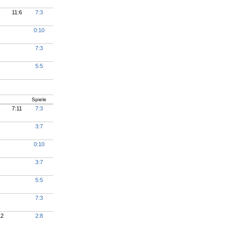
11:6
7:3
0:10
7:3
5:5
Spiele
7:11
7:3
3:7
0:10
3:7
5:5
7:3
12
2:8