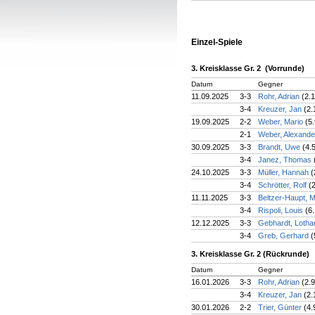
Einzel-Spiele
3. Kreisklasse Gr. 2 (Vorrunde)
Datum
Gegner
11.09.2025
3-3
Rohr, Adrian
(2.
3-4
Kreuzer, Jan
(2.
19.09.2025
2-2
Weber, Mario
(5.
2-1
Weber, Alexand
30.09.2025
3-3
Brandt, Uwe
(4.
3-4
Janez, Thomas
24.10.2025
3-3
Müller, Hannah
(
3-4
Schrötter, Rolf
(
11.11.2025
3-3
Beltzer-Haupt, 
3-4
Rispoli, Louis
(6
12.12.2025
3-3
Gebhardt, Lotha
3-4
Greb, Gerhard
(
3. Kreisklasse Gr. 2 (Rückrunde)
Datum
Gegner
16.01.2026
3-3
Rohr, Adrian
(2.9
3-4
Kreuzer, Jan
(2.
30.01.2026
2-2
Trier, Günter
(4.