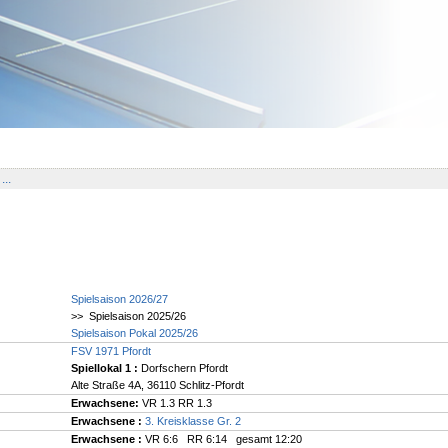
...
Spielsaison 2026/27
>> Spielsaison 2025/26
Spielsaison Pokal 2025/26
FSV 1971 Pfordt
Spiellokal 1
:
Dorfschern Pfordt
Alte Straße 4A, 36110 Schlitz-Pfordt
Erwachsene:
VR 1.3 RR 1.3
Erwachsene :
3. Kreisklasse Gr. 2
Erwachsene :
VR 6:6 RR 6:14 gesamt 12:20