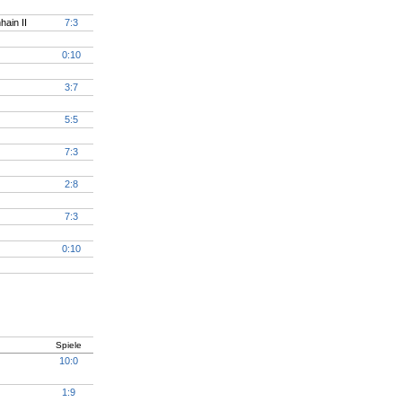
ain II
7:3
0:10
3:7
5:5
7:3
2:8
7:3
0:10
Spiele
10:0
1:9