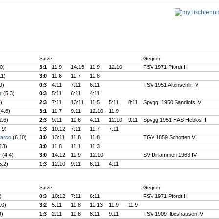
Sätze
Gegner
10)
3:1
11:9
14:16
11:9
12:10
FSV 1971 Pfordt II
11)
3:0
11:6
11:7
11:8
9)
0:3
4:11
7:11
6:11
TSV 1951 Altenschlirf V
er
(5.3)
0:3
5:11
6:11
4:11
5)
2:3
7:11
13:11
11:5
5:11
8:11
Spvgg. 1950 Sandlofs IV
(4.6)
3:1
11:7
9:11
12:10
11:9
2.6)
2:3
9:11
11:6
4:11
12:10
9:11
Spvgg.1951 HAS Heblos II
2.9)
1:3
10:12
7:11
11:7
7:11
Marco
(6.10)
3:0
13:11
11:8
11:8
TGV 1859 Schotten VI
.13)
3:0
11:8
11:1
11:3
r
(4.4)
3:0
14:12
11:9
12:10
SV Dirlammen 1963 IV
5.2)
1:3
12:10
9:11
6:11
4:11
Sätze
Gegner
)
0:3
10:12
7:11
6:11
FSV 1971 Pfordt II
10)
3:2
5:11
11:8
11:13
11:9
11:9
9)
1:3
2:11
11:8
8:11
9:11
TSV 1909 Ilbeshausen IV