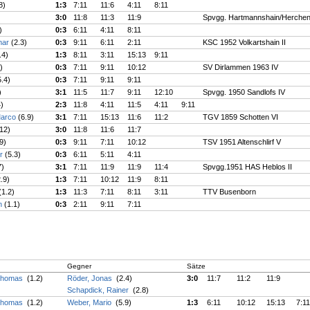
8)
1:3
7:11
11:6
4:11
8:11
3:0
11:8
11:3
11:9
Spvgg. Hartmannshain/Herchenh
)
0:3
6:11
4:11
8:11
mar
(2.3)
0:3
9:11
6:11
2:11
KSC 1952 Volkartshain II
.4)
1:3
8:11
3:11
15:13
9:11
)
0:3
7:11
9:11
10:12
SV Dirlammen 1963 IV
5.4)
0:3
7:11
9:11
9:11
)
3:1
11:5
11:7
9:11
12:10
Spvgg. 1950 Sandlofs IV
4)
2:3
11:8
4:11
11:5
4:11
9:11
Marco
(6.9)
3:1
7:11
15:13
11:6
11:2
TGV 1859 Schotten VI
.12)
3:0
11:8
11:6
11:7
9)
0:3
9:11
7:11
10:12
TSV 1951 Altenschlirf V
er
(5.3)
0:3
6:11
5:11
4:11
7)
3:1
7:11
11:9
11:9
11:4
Spvgg.1951 HAS Heblos II
2.9)
1:3
7:11
10:12
11:9
8:11
(1.2)
1:3
11:3
7:11
8:11
3:11
TTV Busenborn
en
(1.1)
0:3
2:11
9:11
7:11
Gegner
Sätze
 Thomas
(1.2)
Röder, Jonas
(2.4)
3:0
11:7
11:2
11:9
Schapdick, Rainer
(2.8)
 Thomas
(1.2)
Weber, Mario
(5.9)
1:3
6:11
10:12
15:13
7:11