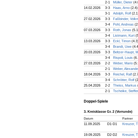
2-1
Müller, Dieter
(4.
14.02.2026
3-3
Haas, Arno
(2.4)
3-1
Adolph, Rolf
(2.1
27.02.2026
3-3
Faßbinder, Volk
3-4
Pohl, Andreas
(2
07.03.2026
3-3
Roth, Jonas
(5.1
3-4
Listmann, Kurt
(
13.03.2026
3-3
Eckl, Timon
(4.3
3-4
Brandt, Uwe
(4.
20.03.2026
3-3
Beltzer-Haupt, 
3-4
Rispoli, Louis
(6
27.03.2026
2-2
Weber, Mario
(5.
2-1
Weber, Alexand
18.04.2026
3-3
Reichel, Ralf
(2.
3-4
Schrötter, Rolf
(
25.04.2026
2-2
Theiss, Markus
2-1
Tscheike, Steff
Doppel-Spiele
3. Kreisklasse Gr. 2 (Vorrunde)
Datum
Partner
11.09.2025
D1-D1
Kreuzer,
19.09.2025
D2-D2
Kreuzer,